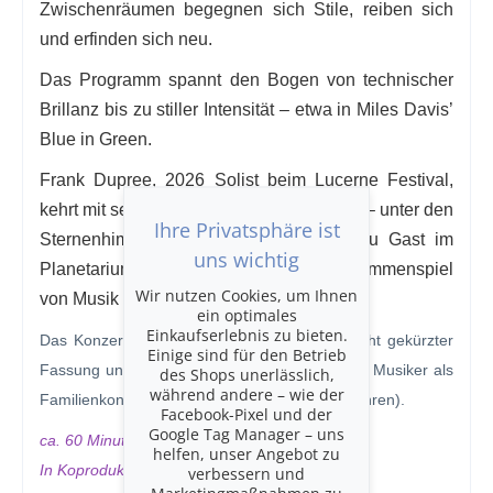
Zwischenräumen begegnen sich Stile, reiben sich
und erfinden sich neu.
Das Programm spannt den Bogen von technischer
Brillanz bis zu stiller Intensität – etwa in Miles Davis’
Blue in Green.
Frank Dupree, 2026 Solist beim Lucerne Festival,
kehrt mit seinem Trio nach Luzern zurück – unter den
Ihre Privatsphäre ist
Sternenhimmel. Kammermusik Luzern zu Gast im
uns wichtig
Planetarium – ein eindrückliches Zusammenspiel
Wir nutzen Cookies, um Ihnen
von Musik und Projektion.
ein optimales
Einkaufserlebnis zu bieten.
Das Konzert am Sonntagvormittag wird in leicht gekürzter
Einige sind für den Betrieb
Fassung und mit lebhafter Moderation der vier Musiker als
des Shops unerlässlich,
während andere – wie der
Familienkonzert gestaltet (empfohlen ab 10 Jahren).
Facebook-Pixel und der
Google Tag Manager – uns
ca. 60 Minuten ohne Pause
helfen, unser Angebot zu
In Koproduktion mit Planetarium in Concert.
verbessern und
Marketingmaßnahmen zu