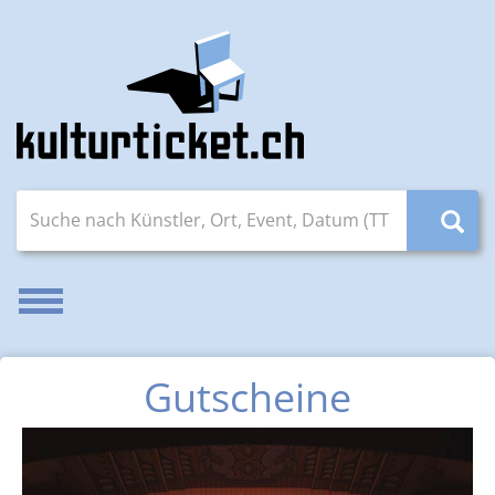
Suche nach Künstler, Ort, Event, Datum (TT.MM.JJJJ)
Navigation aktivieren/deaktivieren
Gutscheine