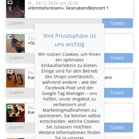
Fr., 04.12.2026
um 20:00
«Himmelsreisen»: Feierabendkonzert 1
Luzern
Ihre Privatsphäre ist
So., 10.01.2027
um 17:00
«Goldene Saiten»: 3. Abokonzert
uns wichtig
Wir nutzen Cookies, um Ihnen
Luzern
ein optimales
Einkaufserlebnis zu bieten.
Einige sind für den Betrieb
So., 21.02.2027
um 14:30
des Shops unerlässlich,
Kammermusikfest 1: Klangcombi Luzern
während andere – wie der
Facebook-Pixel und der
Luzern
Google Tag Manager – uns
helfen, unser Angebot zu
verbessern und
So., 21.02.2027
um 15:30
Marketingmaßnahmen zu
Kammermusikfest 2: Druml Sisters
optimieren. Sie können selbst
entscheiden, welche Cookies
Sie zulassen möchten.
Luzern
Weitere Informationen finden
Sie in unserer