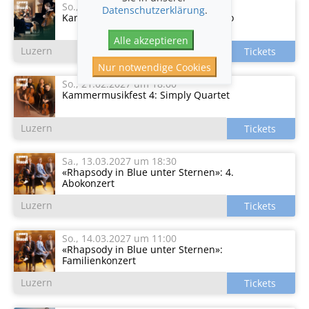
So., 21.02.2027
um 17:00
Datenschutzerklärung
.
Kammermusikfest 3: Paddington Trio
Alle akzeptieren
Luzern
Nur notwendige Cookies
So., 21.02.2027
um 18:00
Kammermusikfest 4: Simply Quartet
Luzern
Sa., 13.03.2027
um 18:30
«Rhapsody in Blue unter Sternen»: 4.
Abokonzert
Luzern
So., 14.03.2027
um 11:00
«Rhapsody in Blue unter Sternen»:
Familienkonzert
Luzern