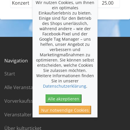
Wir nutzen Cookies, um Ihnen
Konzert
25.00
ein optimales
Einkaufserlebnis zu bieten.
Einige sind für den Betrieb
des Shops unerlässlich,
während andere – wie der
Facebook-Pixel und der
Google Tag Manager – uns
helfen, unser Angebot zu
verbessern und
Marketingmaßnahmen zu
optimieren. Sie können selbst
Navigation
entscheiden, welche Cookies
Sie zulassen möchten.
Start
Weitere Informationen finden
Sie in unserer
Datenschutzerklärung
.
Alle Veranstaltungen chronologisch
Alle akzeptieren
Vorverkaufsstellen
Nur notwendige Cookies
Veranstalter
Über kulturticket