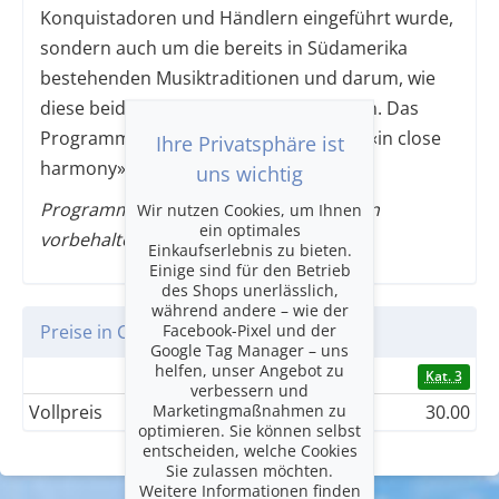
Konquistadoren und Händlern eingeführt wurde,
sondern auch um die bereits in Südamerika
bestehenden Musiktraditionen und darum, wie
diese beiden miteinander verschmolzen. Das
Programm wird mit dem beliebten Teil «in close
Ihre Privatsphäre ist
harmony» abgeschlossen.
uns wichtig
Programm- und Besetzungsänderungen
Wir nutzen Cookies, um Ihnen
ein optimales
vorbehalten.
Einkaufserlebnis zu bieten.
Einige sind für den Betrieb
des Shops unerlässlich,
während andere – wie der
Facebook-Pixel und der
Preise in CHF
Google Tag Manager – uns
helfen, unser Angebot zu
Kat. 1
Kat. 2
Kat. 3
verbessern und
Marketingmaßnahmen zu
Vollpreis
75.00
55.00
30.00
optimieren. Sie können selbst
entscheiden, welche Cookies
Sie zulassen möchten.
Weitere Informationen finden