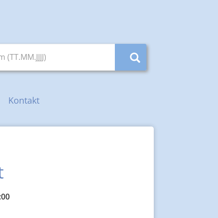
(TT.MM.JJJJ)
Kontakt
t
:00