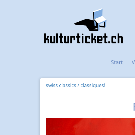
Haupt-Navigation
Start
V
swiss classics / classiques!