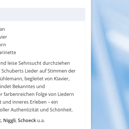
ran
vier
orn
larinette
und leise Sehnsucht durchziehen
 Schuberts Lieder auf Stimmen der
ühlemann, begleitet von Klavier,
bindet Bekanntes und
r farbenreichen Folge von Liedern
t und inneres Erleben – ein
ller Authentizität und Schönheit.
t
,
Niggli
,
Schoeck
u.a.