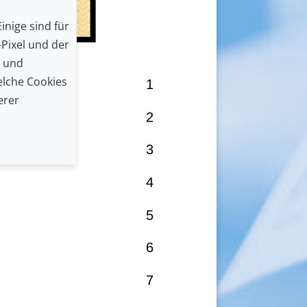
inige sind für
Pixel und der
n und
lche Cookies
1
erer
2
3
4
5
6
7