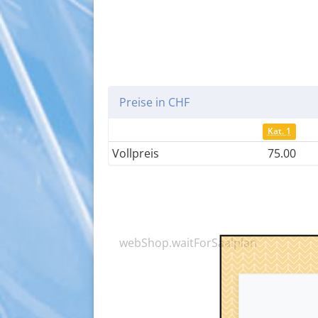
Preise in CHF
Kat. 1
Vollpreis
75.00
webShop.waitForSaalplan