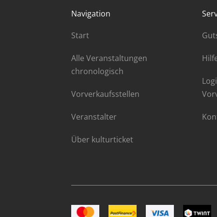
Navigation
Serv
Start
Gut
Alle Veranstaltungen
Hilf
chronologisch
Logi
Vorverkaufsstellen
Vor
Veranstalter
Kon
Über kulturticket
Bild Mastercard
Bild Postfinance
Bild VISA
Bild TWI