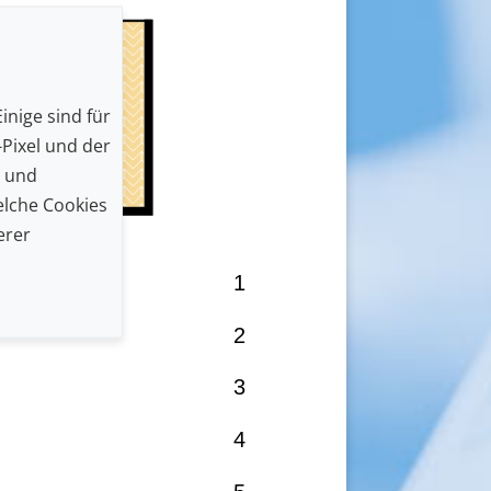
inige sind für
Pixel und der
n und
lche Cookies
erer
1
2
3
4