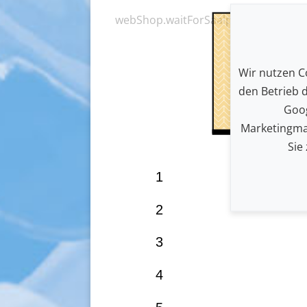
webShop.waitForSaalplan
Wir nutzen Co
den Betrieb 
Goog
Marketingma
Sie
1
2
3
4