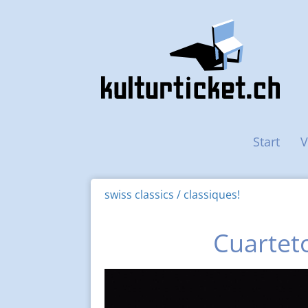
Haupt-Navigation
Start
V
swiss classics / classiques!
Cuartet