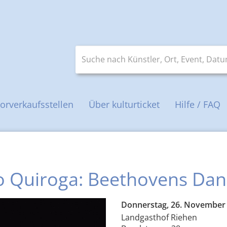
Suche nach Künstler, Ort, Event, Datum 
orverkaufsstellen
Über kulturticket
Hilfe / FAQ
o Quiroga: Beethovens Da
Donnerstag, 26. November
Landgasthof Riehen