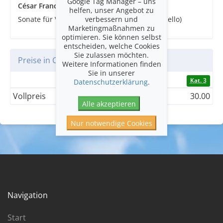
Google Tag Manager – uns
César Franck
helfen, unser Angebot zu
verbessern und
Sonate für Violine A-Dur (in der Version für Cello)
Marketingmaßnahmen zu
optimieren. Sie können selbst
entscheiden, welche Cookies
Sie zulassen möchten.
Preise in CHF
Weitere Informationen finden
Sie in unserer
Kat. 1
Kat. 2
Kat. 3
Datenschutzerklärung
.
Vollpreis
75.00
55.00
30.00
Alle akzeptieren
Nur notwendige Cookies
Navigation
Start