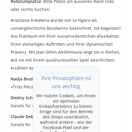
Rollstuhlplätze:
Bitte Plätze am äusseren Rand links
oder rechts buchen.
Anastasia Kobekina wurde von Le Figaro als
«unvergleichliche Musikerin» bezeichnet. Sie begeistert
das Publikum mit ihrer ausserordentlichen Musikalität,
ihren vielseitigen Auftritten und ihrer dynamischen
Präsenz. Mit Jean Sélim Abdelmoula zeigt sie in Riehen,
wie sie mit ihrem ausdrucksvollen Spiel Geschichten
erzählen kann.
Ihre Privatsphäre ist
Nadja Boulanger
uns wichtig
«Trois Pièces» für Cello und Klavier
Wir nutzen Cookies, um Ihnen
Dmitry Schostakovich
ein optimales
Sonate für Cello und Klavier d-Moll, op. 40
Einkaufserlebnis zu bieten.
Einige sind für den Betrieb
Claude Debussy
des Shops unerlässlich,
während andere – wie der
Sonate Nr. 1 für Cello und Klavier, L 135
Facebook-Pixel und der