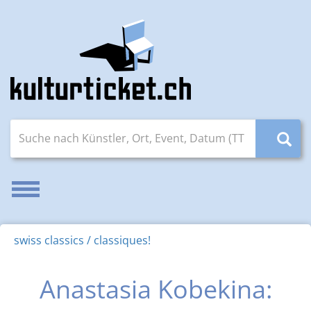
Suche nach Künstler, Ort, Event, Datum (TT.MM.JJJJ)
Navigation aktivieren/deaktivieren
swiss classics / classiques!
Anastasia Kobekina: