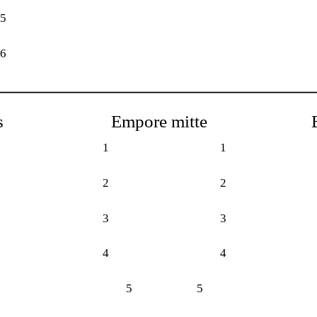
15
16
s
Empore mitte
1
1
2
2
3
3
4
4
5
5