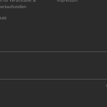
n für Veranstalter &
Impressum
verkaufsstellen
takt
NT