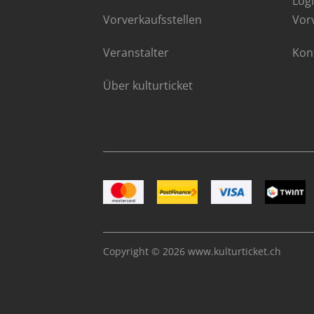
Logi
Vorverkaufsstellen
Vor
Veranstalter
Kon
Über kulturticket
Bild Mastercard
Bild Postfinance
Bild VISA
Bild TWI
Copyright © 2026
www.kulturticket.ch