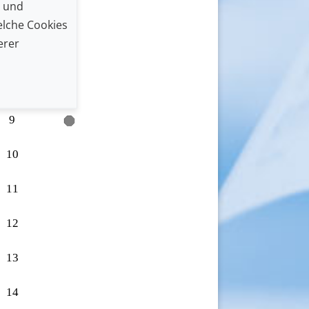
n und
6
lche Cookies
erer
7
8
9
10
11
12
13
14