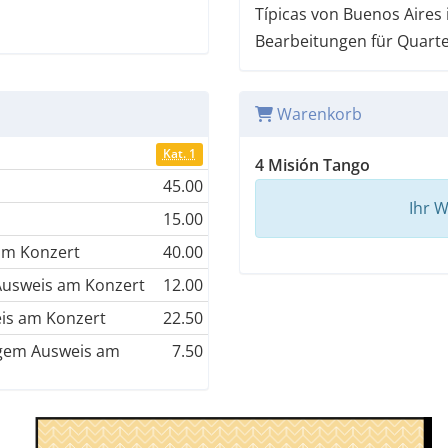
Típicas von Buenos Aires 
Bearbeitungen für Quarte
Warenkorb
Kat. 1
4 Misión Tango
45.00
Ihr W
15.00
 am Konzert
40.00
 Ausweis am Konzert
12.00
eis am Konzert
22.50
tigem Ausweis am
7.50