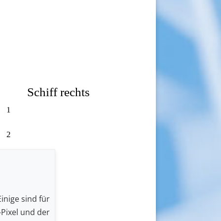
Schiff rechts
1
2
3
4
inige sind für
5
Pixel und der