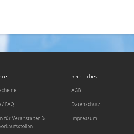
ice
Rechtliches
scheine
AGB
e / FAQ
Datenschutz
n für Veranstalter &
Impressum
verkaufsstellen