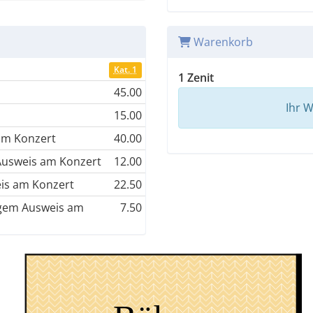
Warenkorb
Kat. 1
1 Zenit
45.00
Ihr W
15.00
 am Konzert
40.00
 Ausweis am Konzert
12.00
eis am Konzert
22.50
tigem Ausweis am
7.50