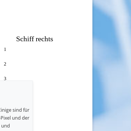
Schiff rechts
1
2
3
4
5
inige sind für
Pixel und der
6
n und