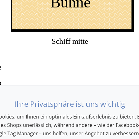
Bühne
Schiff mitte
1
2
3
4
Ihre Privatsphäre ist uns wichtig
5
okies, um Ihnen ein optimales Einkaufserlebnis zu bieten. E
des Shops unerlässlich, während andere – wie der Facebook-
6
le Tag Manager – uns helfen, unser Angebot zu verbesser