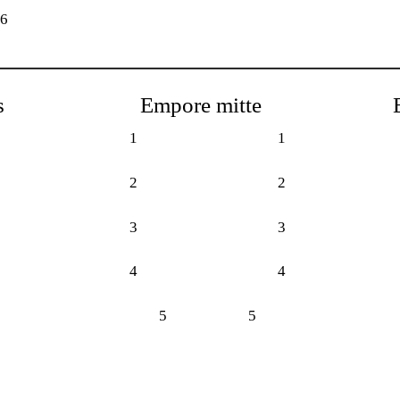
16
s
Empore mitte
1
1
2
2
3
3
4
4
5
5