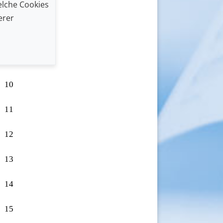
lche Cookies
7
erer
8
9
10
11
12
13
14
15