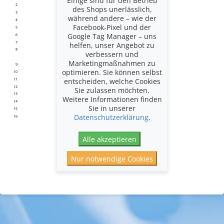
2
2
des Shops unerlässlich,
3
3
während andere – wie der
4
4
Facebook-Pixel und der
5
5
Google Tag Manager – uns
6
6
7
7
helfen, unser Angebot zu
8
8
verbessern und
Marketingmaßnahmen zu
9
9
optimieren. Sie können selbst
10
10
entscheiden, welche Cookies
11
11
12
12
Sie zulassen möchten.
13
13
Weitere Informationen finden
14
14
Sie in unserer
15
15
Datenschutzerklärung
.
16
16
Alle akzeptieren
Nur notwendige Cookies