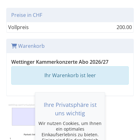
Preise in CHF
Vollpreis
200.00
Warenkorb
Wettinger Kammerkonzerte Abo 2026/27
Ihr Warenkorb ist leer
Ihre Privatsphäre ist
webShop.waitForSaalplan
uns wichtig
BÜHNE
Wir nutzen Cookies, um Ihnen
ein optimales
Einkaufserlebnis zu bieten.
Parkett links
Parkett rechts
1
1
Einige sind für den Betrieb