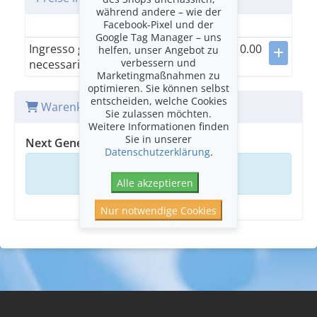
während andere – wie der
Facebook-Pixel und der
Categoria unica
Google Tag Manager – uns
Ingresso gratuito (biglietto
0.00
helfen, unser Angebot zu
verbessern und
necessario)
Marketingmaßnahmen zu
optimieren. Sie können selbst
entscheiden, welche Cookies
Warenkorb
Sie zulassen möchten.
Weitere Informationen finden
Sie in unserer
Next Generation XVI | Evensong
Datenschutzerklärung
.
Ihr Warenkorb ist leer
Alle akzeptieren
Nur notwendige Cookies