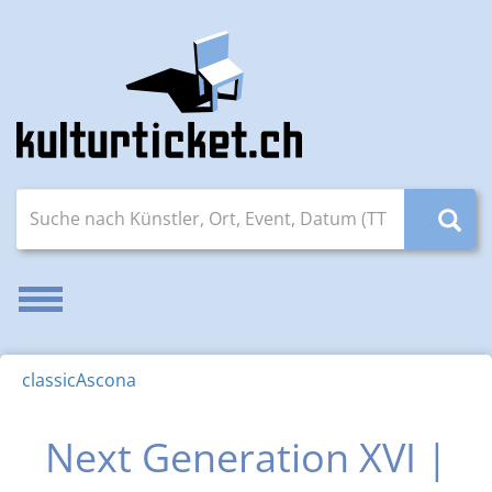
Suche nach Künstler, Ort, Event, Datum (TT.MM.JJJJ)
Navigation aktivieren/deaktivieren
classicAscona
Next Generation XVI |