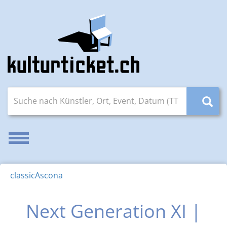
Suche nach Künstler, Ort, Event, Datum (TT.MM.JJJJ)
Navigation aktivieren/deaktivieren
classicAscona
Next Generation XI |