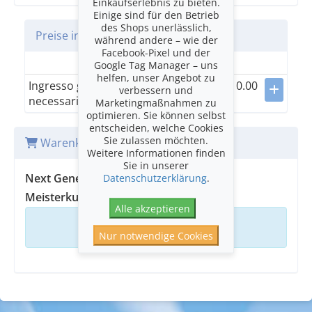
Einkaufserlebnis zu bieten.
Einige sind für den Betrieb
des Shops unerlässlich,
Preise in CHF
während andere – wie der
Facebook-Pixel und der
Categoria unica
Google Tag Manager – uns
helfen, unser Angebot zu
Ingresso gratuito (biglietto
0.00
verbessern und
necessario)
Marketingmaßnahmen zu
optimieren. Sie können selbst
entscheiden, welche Cookies
Sie zulassen möchten.
Warenkorb
Weitere Informationen finden
Sie in unserer
Next Generation XI | Abschlusskonzert
Datenschutzerklärung
.
Meisterkurs Sol Gabetta
Alle akzeptieren
Ihr Warenkorb ist leer
Nur notwendige Cookies