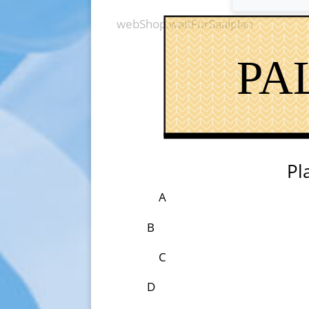
webShop.waitForSaalplan
PA
Pl
A
B
C
D