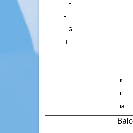
E
F
G
H
I
K
L
M
Balc