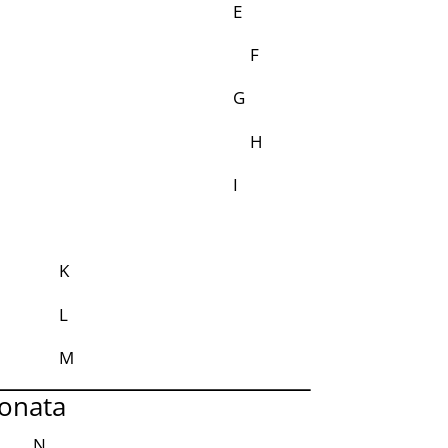
E
F
G
H
I
K
L
M
onata
N