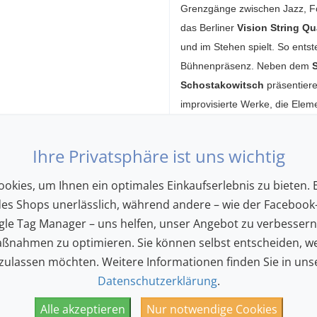
Grenzgänge zwischen Jazz, Fo
das Berliner
Vision String Qu
und im Stehen spielt. So entst
Bühnenpräsenz. Neben dem
S
Schostakowitsch
präsentier
improvisierte Werke, die Ele
der Klassik verbinden.
Ihre Privatsphäre ist uns wichtig
Warenkorb
okies, um Ihnen ein optimales Einkaufserlebnis zu bieten. E
des Shops unerlässlich, während andere – wie der Facebook-
Cat. unica
JazzAscona meets classic
le Tag Manager – uns helfen, unser Angebot zu verbesser
45.00
Elina Duni
ßnahmen zu optimieren. Sie können selbst entscheiden, we
22.50
 zulassen möchten. Weitere Informationen finden Sie in uns
Ihr W
Datenschutzerklärung
.
Alle akzeptieren
Nur notwendige Cookies