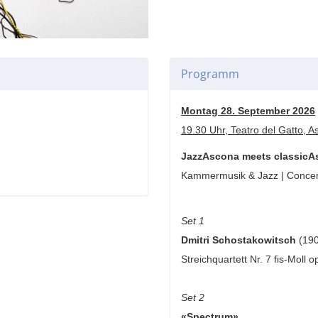
Programm
Montag 28. September 2026
​​​​​​​19.30 Uhr, Teatro del Gatto,
JazzAscona meets classic
Kammermusik & Jazz | Concert
Set 1
Dmitri Schostakowitsch
(190
Streichquartett Nr. 7 fis-Moll o
Set 2
«Spectrum»