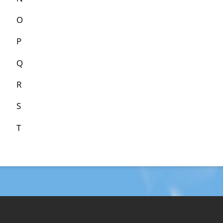
O
P
Q
R
S
T