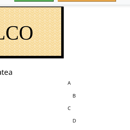
LCO
atea
A
B
C
D