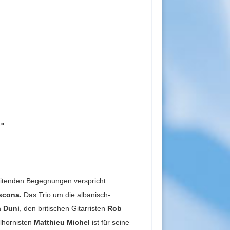
c»
itenden Begegnungen verspricht
scona.
Das Trio um die albanisch-
a Duni
, den britischen Gitarristen
Rob
lhornisten
Matthieu Michel
ist für seine