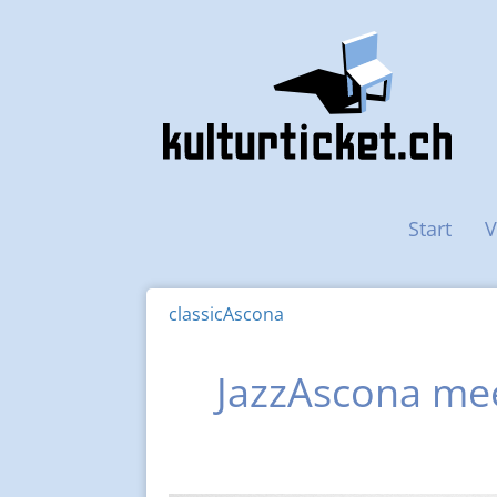
Haupt-Navigation
Start
V
classicAscona
JazzAscona mee