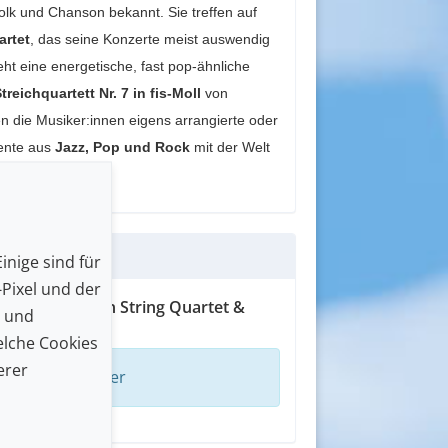
lk und Chanson bekannt. Sie treffen auf
artet
, das seine Konzerte meist auswendig
eht eine energetische, fast pop-ähnliche
treichquartett Nr. 7 in fis-Moll
von
en die Musiker:innen eigens arrangierte oder
mente aus
Jazz, Pop und Rock
mit der Welt
inige sind für
Pixel und der
Ascona | Vision String Quartet &
n und
lche Cookies
erer
arenkorb ist leer