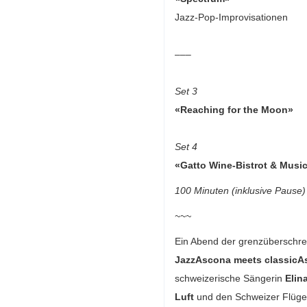
Jazz-Pop-Improvisationen
–––
Set 3
«Reaching for the Moon»
Set 4
«Gatto Wine-Bistrot & Musi
100 Minuten (inklusive Pause)
~~~
Ein Abend der grenzüberschre
JazzAscona meets classicA
schweizerische Sängerin
Elin
Luft
und den Schweizer Flüge