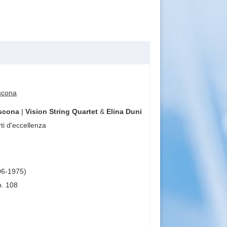
 Ascona
Ascona
|
Vision String Quartet
&
Elina Duni
i d'eccellenza
6-1975)
p. 108