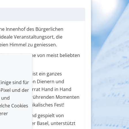
he Innenhof des Bürgerlichen
ideale Veranstaltungsort, die
eien Himmel zu geniessen.
i Figaro” ist eine von meist beliebten
r Zeiten.
eine Oper; sie ist ein ganzes
ie Schicksale von Dienern und
inige sind für
em Liebe und Verrat Hand in Hand
Pixel und der
uationen mit berührenden Momenten
n und
enuss und musikalisches Fest!
lche Cookies
erer
dig gesungen und gespielt von
 der Kammeroper Basel, unterstützt