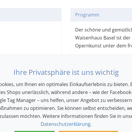
Programm
Der schöne und gemütlic
Waisenhaus Basel ist der 
Opernkunst unter dem fr
Mozart’s Oper «Le nozze d
und gespielten Opern alle
Ihre Privatsphäre ist uns wichtig
Das Werk ist mehr als nur 
Universum, in dem sich d
okies, um Ihnen ein optimales Einkaufserlebnis zu bieten. E
Herren verflechten, in d
des Shops unerlässlich, während andere – wie der Facebook-
gehen und komische Sit
le Tag Manager – uns helfen, unser Angebot zu verbesser
sen”
abwechseln. Ein echter G
ßnahmen zu optimieren. Sie können selbst entscheiden, we
 zulassen möchten. Weitere Informationen finden Sie in uns
Es wird fröhlich und freu
Datenschutzerklärung
.
Solisten und Solistinnen