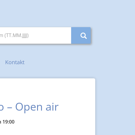
(TT.MM.JJJJ)
Kontakt
o – Open air
 19:00