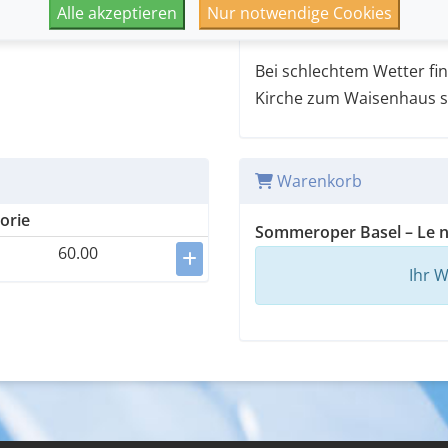
vom Kammerensemble «Lem
Alle akzeptieren
Nur notwendige Cookies
Kostümen.
Bei schlechtem Wetter fi
Kirche zum Waisenhaus st
Warenkorb
orie
Sommeroper Basel – Le no
60.00
Ihr W