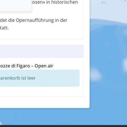
berg’s Virtuosen» in historischen
ndet die Opernaufführung in der
att.
zze di Figaro – Open air
arenkorb ist leer