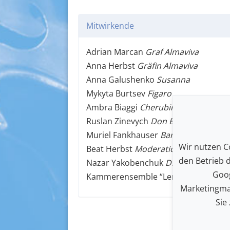
Mitwirkende
Adrian Marcan
Graf Almaviva
Anna Herbst
Gräfin Almaviva
Anna Galushenko
Susanna
Mykyta Burtsev
Figaro
Ambra Biaggi
Cherubino
Ruslan Zinevych
Don Basilio
Muriel Fankhauser
Barbarina
Wir nutzen Co
Beat Herbst
Moderation Mozart
den Betrieb 
Nazar Yakobenchuk
Dirigent
Goog
Kammerensemble “Lemberg’s Virtuo
Marketingma
Sie