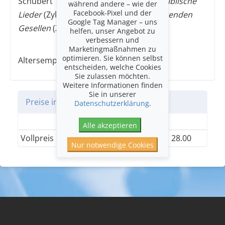
Schubert
Winterreise
(Zyklus), Dvorák
Biblische
während andere – wie der
Facebook-Pixel und der
Lieder
(Zyklus), Mahler
Lieder eines fahrenden
Google Tag Manager – uns
Gesellen
(Zyklus).
helfen, unser Angebot zu
verbessern und
Marketingmaßnahmen zu
optimieren. Sie können selbst
Altersempfehlung: 12+
entscheiden, welche Cookies
Sie zulassen möchten.
Weitere Informationen finden
Sie in unserer
Preise in CHF
Datenschutzerklärung
.
Einheitskategorie
Alle akzeptieren
Vollpreis
28.00
Nur notwendige Cookies