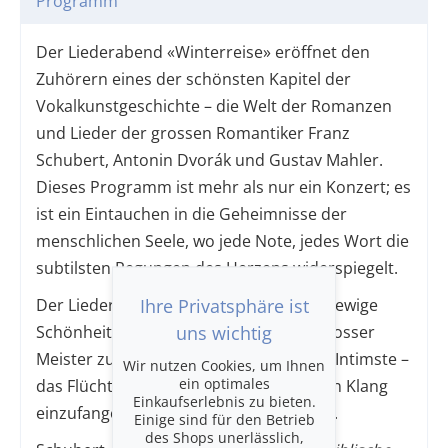
Programm
Der Liederabend «Winterreise» eröffnet den
Zuhörern eines der schönsten Kapitel der
Vokalkunstgeschichte – die Welt der Romanzen
und Lieder der grossen Romantiker Franz
Schubert, Antonin Dvorák und Gustav Mahler.
Dieses Programm ist mehr als nur ein Konzert; es
ist ein Eintauchen in die Geheimnisse der
menschlichen Seele, wo jede Note, jedes Wort die
subtilsten Regungen des Herzens widerspiegelt.
Ihre Privatsphäre ist
Der Liederabend ist eine Einladung, die ewige
uns wichtig
Schönheit zu berühren, die Stimmen grosser
Meister zu hören, denen es gelang, das Intimste –
Wir nutzen Cookies, um Ihnen
ein optimales
das Flüchtige, Komplexe und Schöne – in Klang
Einkaufserlebnis zu bieten.
einzufangen: das, was wir Liebe nennen.
Einige sind für den Betrieb
des Shops unerlässlich,