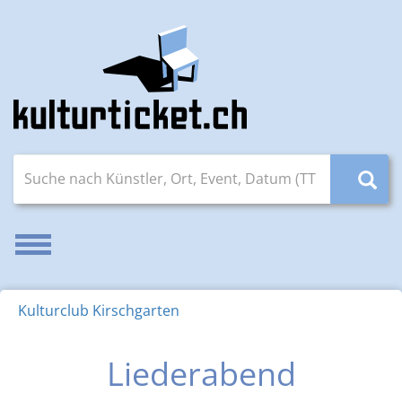
Suche nach Künstler, Ort, Event, Datum (TT.MM.JJJJ)
Navigation aktivieren/deaktivieren
Kulturclub Kirschgarten
Liederabend