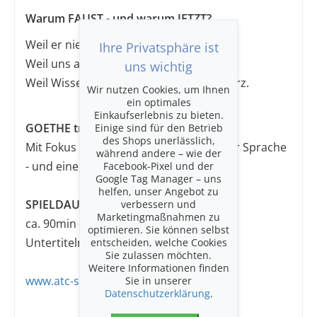
Warum FAUST - und warum JETZT?
Weil er nie weg war.
Ihre Privatsphäre ist
Weil uns allen Mephisto im Ohr sitzt.
uns wichtig
Weil Wissen nichts nützt, bei leerem Herz.
Wir nutzen Cookies, um Ihnen
ein optimales
Einkaufserlebnis zu bieten.
GOETHE trifft GEGENWART.
Einige sind für den Betrieb
des Shops unerlässlich,
Mit Fokus auf drei Figuren - in moderner Sprache
während andere – wie der
- und einem Ende, das alles neu startet.
Facebook-Pixel und der
Google Tag Manager – uns
helfen, unser Angebot zu
SPIELDAUER:
verbessern und
Marketingmaßnahmen zu
ca. 90min (ohne Pause) - mit englischen
optimieren. Sie können selbst
Untertiteln.
entscheiden, welche Cookies
Sie zulassen möchten.
Weitere Informationen finden
www.atc-stmoritz.ch
Sie in unserer
Datenschutzerklärung
.