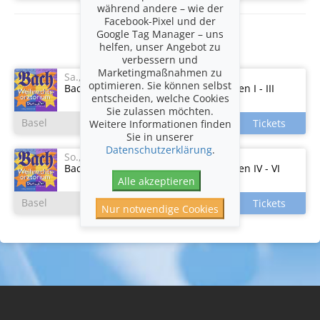
während andere – wie der
Facebook-Pixel und der
Google Tag Manager – uns
Veranstaltungen
helfen, unser Angebot zu
verbessern und
Marketingmaßnahmen zu
Sa., 12.12.2026
um 18:00
optimieren. Sie können selbst
Bach - Weihnachtsoratorium, Kantaten I - III
entscheiden, welche Cookies
Sie zulassen möchten.
Basel
Weitere Informationen finden
Sie in unserer
Datenschutzerklärung
.
So., 13.12.2026
um 18:00
Bach - Weihnachtsoratorium, Kantaten IV - VI
Alle akzeptieren
Basel
Nur notwendige Cookies