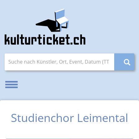
Suche nach Künstler, Ort, Event, Datum (TT.MM.JJJJ)
Navigation aktivieren/deaktivieren
Studienchor Leimental