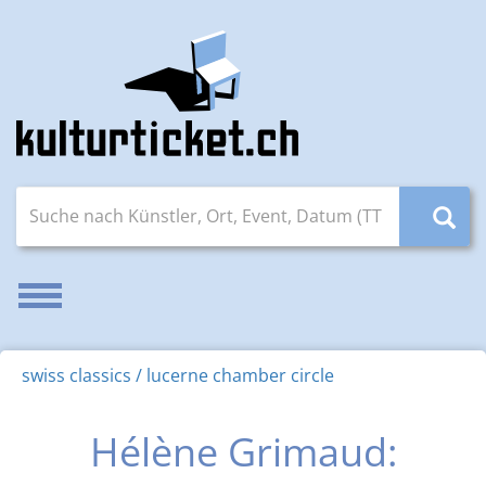
Suche nach Künstler, Ort, Event, Datum (TT.MM.JJJJ)
Navigation aktivieren/deaktivieren
swiss classics / lucerne chamber circle
Hélène Grimaud: