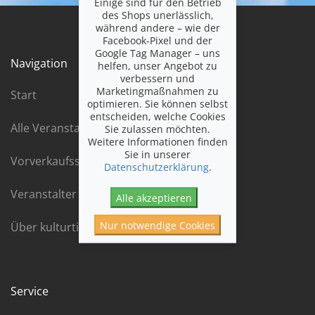
Einige sind für den Betrieb
des Shops unerlässlich,
während andere – wie der
Facebook-Pixel und der
Google Tag Manager – uns
Navigation
helfen, unser Angebot zu
verbessern und
Marketingmaßnahmen zu
Start
optimieren. Sie können selbst
entscheiden, welche Cookies
Alle Veranstaltungen chronologisch
Sie zulassen möchten.
Weitere Informationen finden
Sie in unserer
Vorverkaufsstellen
Datenschutzerklärung
.
Veranstalter
Alle akzeptieren
Nur notwendige Cookies
Über kulturticket
Service