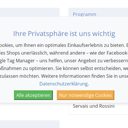
Programm
Eine Frau am Cello? Skan
Ihre Privatsphäre ist uns wichtig
des 19. Jahrhunderts, als
Karriere startete. Sol Ga
okies, um Ihnen ein optimales Einkaufserlebnis zu bieten. E
und folgt den musikalisc
des Shops unerlässlich, während andere – wie der Facebook-
Vorgängerin.
le Tag Manager – uns helfen, unser Angebot zu verbesser
Ganz klar, dass in dies
ßnahmen zu optimieren. Sie können selbst entscheiden, we
«Lied ohne Worte» op. 109 
 zulassen möchten. Weitere Informationen finden Sie in uns
Lise Cristiani gewidmet.
Datenschutzerklärung
.
Alle akzeptieren
Nur notwendige Cookies
Werke von Offenbach, Ba
Servais und Rossini