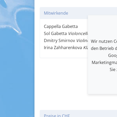
Mitwirkende
Cappella Gabetta
Sol Gabetta
Violoncello
Dmitry Smirnov
Violine
Wir nutzen Co
Irina Zahharenkova
Klavier
den Betrieb 
Goog
Marketingma
Sie
Preise in CHF