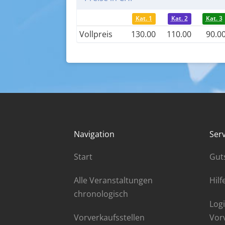
Kat. 1
Kat. 2
Kat. 3
Vollpreis
130.00
110.00
90.0
Navigation
Serv
Start
Gut
Alle Veranstaltungen
Hilf
chronologisch
Logi
Vorverkaufsstellen
Vor