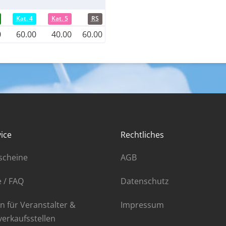
Kat. 4
Kat. 5
RS
0
60.00
40.00
60.00
ice
Rechtliches
scheine
AGB
e / FAQ
Datenschutz
n für Veranstalter &
Impressum
verkaufsstellen