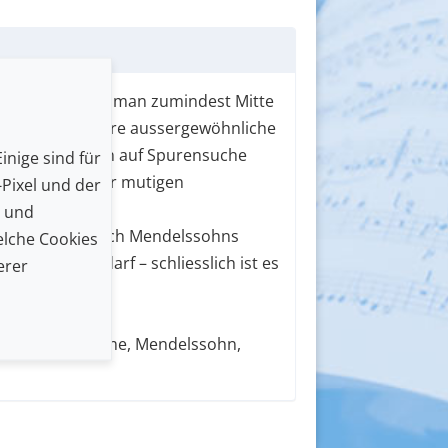
dalös! Das fand man zumindest Mitte
 Lise Cristiani ihre aussergewöhnliche
betta begibt sich auf Spurensuche
inige sind für
hen Pfaden ihrer mutigen
Pixel und der
n und
em Programm auch Mendelssohns
lche Cookies
nicht fehlen darf – schliesslich ist es
erer
tta, Franchomme, Mendelssohn,