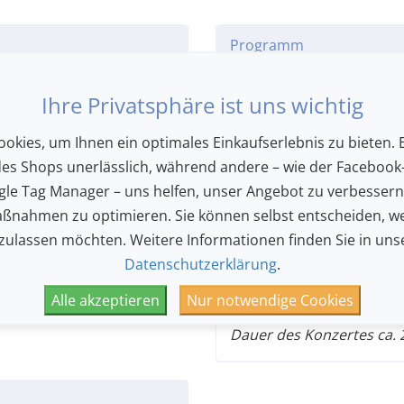
Programm
Der gefeierte und preisg
Ihre Privatsphäre ist uns wichtig
Leitung von Nigel Short 
historischen Instrument
okies, um Ihnen ein optimales Einkaufserlebnis zu bieten. E
Basel Händels Prachtwerk
des Shops unerlässlich, während andere – wie der Facebook-
Sound» steht für vollkom
le Tag Manager – uns helfen, unser Angebot zu verbesser
ist in der englischen Sak
ßnahmen zu optimieren. Sie können selbst entscheiden, we
erleben.
 zulassen möchten. Weitere Informationen finden Sie in uns
Datenschutzerklärung
.
Händel
: «Messiah» HWV 
Alle akzeptieren
Nur notwendige Cookies
Dauer des Konzertes ca. 