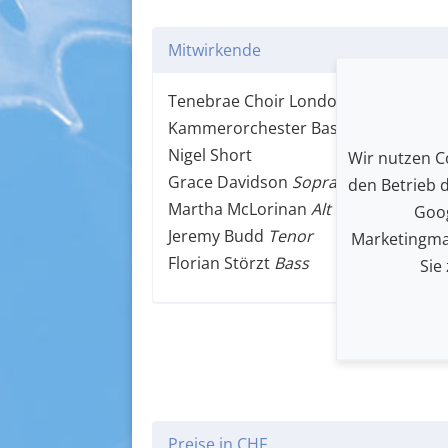
Mitwirkende
Tenebrae Choir London
Kammerorchester Basel
Nigel Short
Wir nutzen Co
Grace Davidson
Sopran
den Betrieb 
Martha McLorinan
Alt
Goog
Jeremy Budd
Tenor
Marketingma
Florian Störzt
Bass
Sie
Preise in CHF