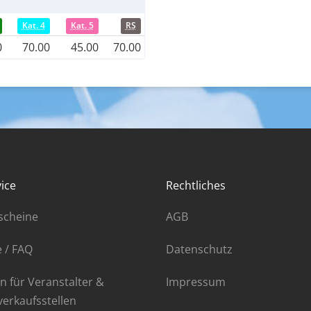
Kat. 4
Kat. 5
RS
0
70.00
45.00
70.00
ice
Rechtliches
scheine
AGB
e / FAQ
Datenschutz
n für Veranstalter &
Impressum
verkaufsstellen