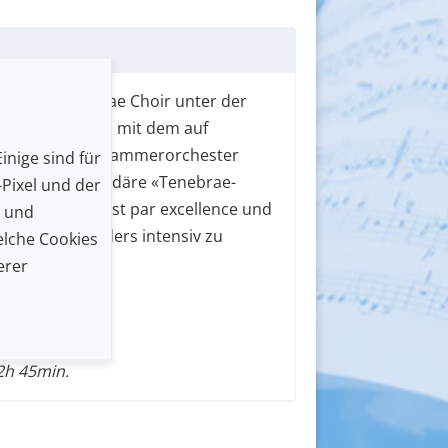
ekrönte Tenebrae Choir unter der
führt zusammen mit dem auf
en spielenden Kammerorchester
inige sind für
 auf. Der legendäre «Tenebrae-
Pixel und der
mene Vokalkunst par excellence und
n und
ralmusik besonders intensiv zu
lche Cookies
erer
56
2h 45min.