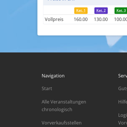
Kat. 1
Kat. 2
Kat. 3
Vollpreis
160.00
130.00
100.0
Navigation
Serv
Start
Gut
Alle Veranstaltungen
Hilf
chronologisch
Logi
Vorverkaufsstellen
Vor