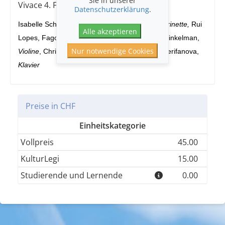
Vivace 4. Finale – Allegro molto
Datenschutzerklärung
.
Isabelle Schnöller,
Flöte
, Karin Dornbusch,
Klarinette,
Rui
Alle akzeptieren
Lopes, Fagott, Flavio Barbosa,
Horn,
Helena Winkelman,
Nur notwendige Cookies
Violine
, Christoph Dangel,
Violoncello
, Stefka Perifanova,
Klavier
Preise in CHF
Einheitskategorie
Vollpreis
45.00
KulturLegi
15.00
Studierende und Lernende
0.00