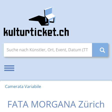
Suche nach Künstler, Ort, Event, Datum (TT.MM.JJJJ)
Navigation aktivieren/deaktivieren
Camerata Variabile
FATA MORGANA Zürich