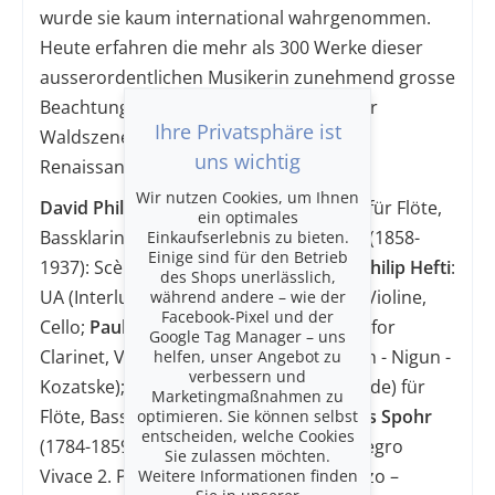
wurde sie kaum international wahrgenommen.
Heute erfahren die mehr als 300 Werke dieser
ausserordentlichen Musikerin zunehmend grosse
Beachtung und mit der Aufführung ihrer
Ihre Privatsphäre ist
Waldszenen tragen wir etwas zu ihrer
uns wichtig
Renaissance bei.
Wir nutzen Cookies, um Ihnen
David Philip Hefti
(*1975): UA (Prelude) für Flöte,
ein optimales
Bassklarinette, Violine, Cello;
Einkaufserlebnis zu bieten.
Mel Bonis
(1858-
Einige sind für den Betrieb
1937): Scènes de la fôret (1928);
David Philip Hefti
:
des Shops unerlässlich,
UA (Interlude) für Flöte, Bassklarinette, Violine,
während andere – wie der
Facebook-Pixel und der
Cello;
Paul Schoenfeld
(1947-2024): Trio for
Google Tag Manager – uns
Clarinet, Violin and Piano (1990; Freylakh - Nigun -
helfen, unser Angebot zu
verbessern und
Kozatske);
David Philip Hefti
: UA (Postlude) für
Marketingmaßnahmen zu
Flöte, Bassklarinette, Violine, Cello;
optimieren. Sie können selbst
Louis Spohr
entscheiden, welche Cookies
(1784-1859): Septett op. 147 (1853) 1.Allegro
Sie zulassen möchten.
Vivace 2. Pastorale – Larghetto 3. Scherzo –
Weitere Informationen finden
Sie in unserer