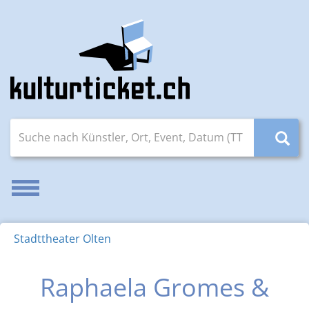
Suche nach Künstler, Ort, Event, Datum (TT.MM.JJJJ)
Navigation aktivieren/deaktivieren
Stadttheater Olten
Raphaela Gromes &