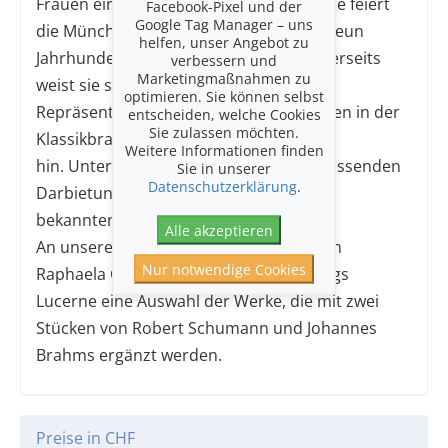
Frauen eine Stimme gibt. Auf diese Weise feiert
Facebook-Pixel und der
Google Tag Manager – uns
die Münchnerin einerseits Frauen aus neun
helfen, unser Angebot zu
Jahrhunderten Musikgeschichte. Andererseits
verbessern und
Marketingmaßnahmen zu
weist sie so elegant auf die fehlende
optimieren. Sie können selbst
Repräsentanz weiblicher Komponistinnen in der
entscheiden, welche Cookies
Sie zulassen möchten.
Klassikbranche
Weitere Informationen finden
hin. Unterstützt wird sie bei ihren hinreissenden
Sie in unserer
Datenschutzerklärung
.
Darbietungen von den in Olten bestens
bekannten Festival Strings Lucerne.
Alle akzeptieren
An unserem Konzertabend präsentieren
Nur notwendige Cookies
Raphaela Gromes und die Festival Strings
Lucerne eine Auswahl der Werke, die mit zwei
Stücken von Robert Schumann und Johannes
Brahms ergänzt werden.
Preise in CHF