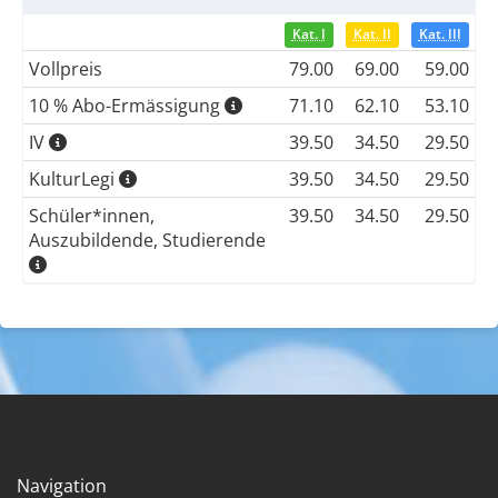
Kat. I
Kat. II
Kat. III
Vollpreis
79.00
69.00
59.00
10 % Abo-Ermässigung
71.10
62.10
53.10
IV
39.50
34.50
29.50
KulturLegi
39.50
34.50
29.50
Schüler*innen,
39.50
34.50
29.50
Auszubildende, Studierende
Navigation