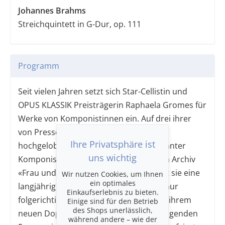
Johannes Brahms
Streichquintett in G-Dur, op. 111
Programm
Seit vielen Jahren setzt sich Star-Cellistin und
OPUS KLASSIK Preisträgerin Raphaela Gromes für
Werke von Komponistinnen ein. Auf drei ihrer
von Presse und Publikum
Ihre Privatsphäre ist
hochgelobten Alben war Musik unbekannter
uns wichtig
Komponistinnen vertreten und mit dem Archiv
«Frau und Musik» in Frankfurt verbindet sie eine
Wir nutzen Cookies, um Ihnen
ein optimales
langjährige Zusammenarbeit. So ist es nur
Einkaufserlebnis zu bieten.
folgerichtig, dass Raphaela Gromes mit ihrem
Einige sind für den Betrieb
des Shops unerlässlich,
neuen Doppel-Album FEMMES herausragenden
während andere – wie der