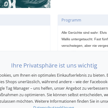
Programm
Alle Gerüchte sind wahr: Elvis
Wallis untergetaucht. Fast fünf
verschwiegen, aber nie vergess
zu erzählen.
​​​​​​​Wie war das Dasein im S
Ihre Privatsphäre ist uns wichtig
1977? Und welche Rolle spiel
Zwischen Musik und augenzw
okies, um Ihnen ein optimales Einkaufserlebnis zu bieten. E
erfolgreiche Schauspieler u
des Shops unerlässlich, während andere – wie der Facebook-
ganz eigenen Elvis: Das zwe
le Tag Manager – uns helfen, unser Angebot zu verbesser
und Poesie.
Begleitet von ei
ßnahmen zu optimieren. Sie können selbst entscheiden, we
Sänger*innen erklingen Presle
 zulassen möchten. Weitere Informationen finden Sie in uns
frischen Interpretation, die d
Datenschutzerklärung
.