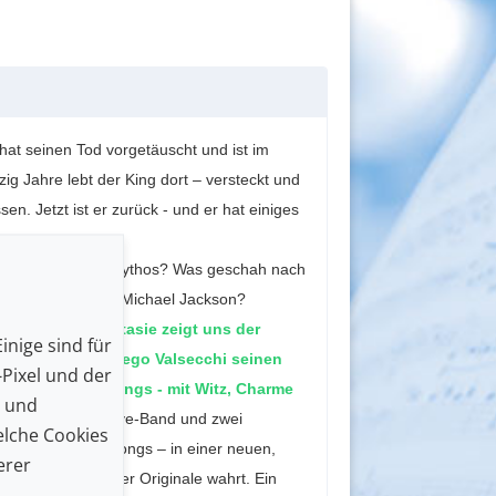
 hat seinen Tod vorgetäuscht und ist im
zig Jahre lebt der King dort – versteckt und
en. Jetzt ist er zurück - und er hat einiges
chatten des eigenen Mythos? Was geschah nach
ten Mauerfall und Michael Jackson?
inkernder Fantasie zeigt uns der
inige sind für
nd Kabarettist Diego Valsecchi seinen
Pixel und der
ite Leben des Kings - mit Witz, Charme
n und
ner vierköpfigen Live-Band und zwei
lche Cookies
ys unsterbliche Songs – in einer neuen,
erer
ennoch den Geist der Originale wahrt. Ein