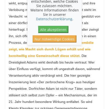
entscheiden, welche Cookies
wirkt, entpuppt sich als Bedrohung für Eves Ruf und ihre
Sie zulassen möchten.
Weitere Informationen finden
Verlobung mit Ruprecht. Dorfrichter Adam selbst steht im
Sie in unserer
Verdacht: verletzt, mit Ausreden bewaffnet und gestützt von
Datenschutzerklärung
.
einer dörflichen Hierarchie, die lieber wegschaut als
Alle akzeptieren
hinterfragt. Erst die Ankunft der Gerichtsrätin Walter zwingt
ihn, sich öffentlich zu verteidigen – und treibt ihn in einen
Nur notwendige Cookies
Prozess, der ihn alles kosten könnte.
Kleists Komödie
zeigt, wie Macht sich durch Lügen erhält und wie
bereitwillig eine Gemeinschaft diese stützt.
Die
Dreistigkeit Adams wirkt deshalb bis heute vertraut: Wer
über Einfluss verfügt, kommt oft ungestraft davon, während
Verantwortung aktiv verdrängt wird. Die hier gezeigte
Inszenierung liest «Der zerbrochene Krug» aus heutiger
Perspektive. Dorfrichter Adam ist nicht nur Täter, sondern
stilisiert sich selbst zum Opfer – ein Mechanismus, der im
21. Jahr hundert besondere Wirkung entfaltet. So wird
Kleists Klassiker zur präzisen Gegenwartsdiagnose.