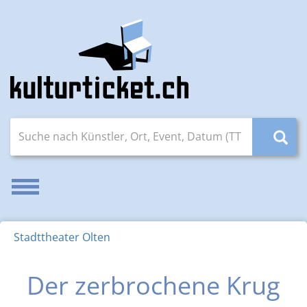
Suche nach Künstler, Ort, Event, Datum (TT.MM.JJJJ)
Navigation aktivieren/deaktivieren
Stadttheater Olten
Der zerbrochene Krug