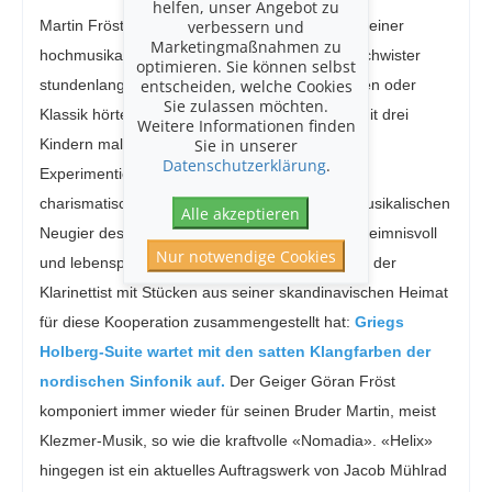
helfen, unser Angebot zu
verbessern und
Martin Frösts freier Künstlergeist entspringt in seiner
Marketingmaßnahmen zu
hochmusikalischen Familie, wo Eltern und Geschwister
optimieren. Sie können selbst
entscheiden, welche Cookies
stundenlang gemeinsam Kammermusik machten oder
Sie zulassen möchten.
Klassik hörten – ein probates Mittel, um auch mit drei
Weitere Informationen finden
Sie in unserer
Kindern mal durchatmen zu können. Die
Datenschutzerklärung
.
Experimentierfreude und Entdeckerlust des
charismatischen Schweden passen ideal zur musikalischen
Alle akzeptieren
Neugier des Stuttgarter Kammerorchester. Geheimnisvoll
Nur notwendige Cookies
und lebensprall zugleich ist das Programm, das der
Klarinettist mit Stücken aus seiner skandinavischen Heimat
für diese Kooperation zusammengestellt hat:
Griegs
Holberg-Suite wartet mit den satten Klangfarben der
nordischen Sinfonik auf.
Der Geiger Göran Fröst
komponiert immer wieder für seinen Bruder Martin, meist
Klezmer-Musik, so wie die kraftvolle «Nomadia». «Helix»
hingegen ist ein aktuelles Auftragswerk von Jacob Mühlrad