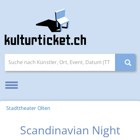
Suche nach Künstler, Ort, Event, Datum (TT.MM.JJJJ)
Navigation aktivieren/deaktivieren
Stadttheater Olten
Scandinavian Night