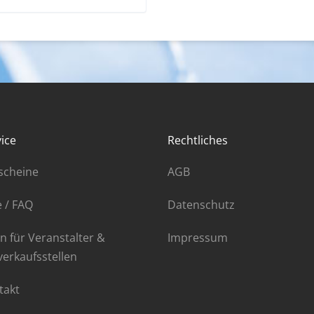
ice
Rechtliches
scheine
AGB
e / FAQ
Datenschutz
n für Veranstalter &
Impressum
verkaufsstellen
takt