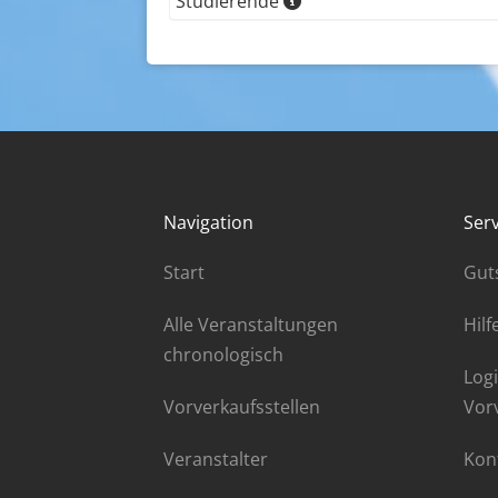
Studierende
Navigation
Serv
Start
Gut
Alle Veranstaltungen
Hilf
chronologisch
Logi
Vorverkaufsstellen
Vor
Veranstalter
Kon