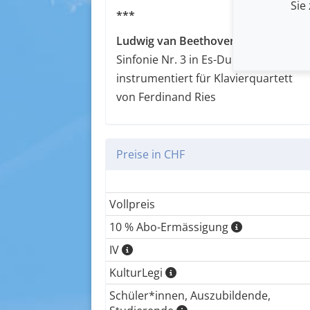
Sie
***
Ludwig van Beethoven (1770 - 1827)
Sinfonie Nr. 3 in Es-Dur op. 55
instrumentiert für Klavierquartett
von Ferdinand Ries
Preise in CHF
Vollpreis
10 % Abo-Ermässigung
IV
KulturLegi
Schüler*innen, Auszubildende,