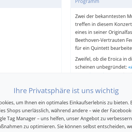
Programm
Zwei der bekanntesten Mu
treffen in diesem Konzert
eines in seiner Originalf
Beethoven-Vertrauten Fer
für ein Quintett bearbeite
Zweifel, ob die Eroica in 
scheinen unbegründet:
«
Auge des Orkans»
, schre
erschienenen Aufnahme 
Ihre Privatsphäre ist uns wichtig
okies, um Ihnen ein optimales Einkaufserlebnis zu bieten. E
des Shops unerlässlich, während andere – wie der Facebook-
4, D 667
le Tag Manager – uns helfen, unser Angebot zu verbesser
ßnahmen zu optimieren. Sie können selbst entscheiden, we