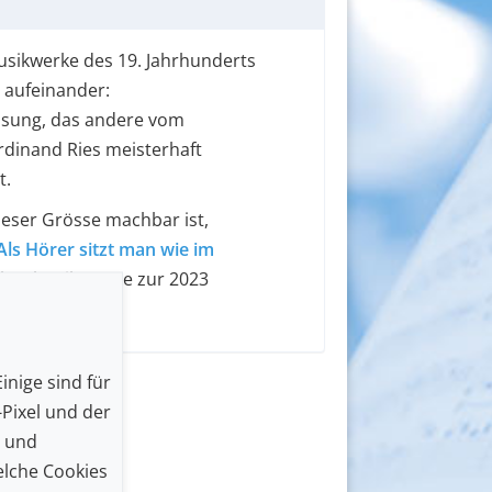
sikwerke des 19. Jahrhunderts
 aufeinander:
assung, das andere vom
dinand Ries meisterhaft
t.
dieser Grösse machbar ist,
Als Hörer sitzt man wie im
ibt Klassik Heute zur 2023
des Ensembles.
inige sind für
Pixel und der
n und
lche Cookies