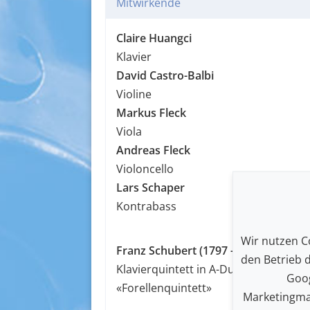
Mitwirkende
Claire Huangci
Klavier
David Castro-Balbi
Violine
Markus Fleck
Viola
Andreas Fleck
Violoncello
Lars Schaper
Kontrabass
Wir nutzen Co
Franz Schubert (1797 - 1828)
den Betrieb 
Klavierquintett in A-Dur, op. post. 11
Goog
«Forellenquintett»
Marketingma