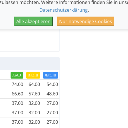
 zulassen möchten. Weitere Informationen finden Sie in uns
Datenschutzerklärung
.
Alle akzeptieren
Nur notwendige Cookies
Kat. I
Kat. II
Kat. III
74.00
64.00
54.00
66.60
57.60
48.60
37.00
32.00
27.00
37.00
32.00
27.00
37.00
32.00
27.00