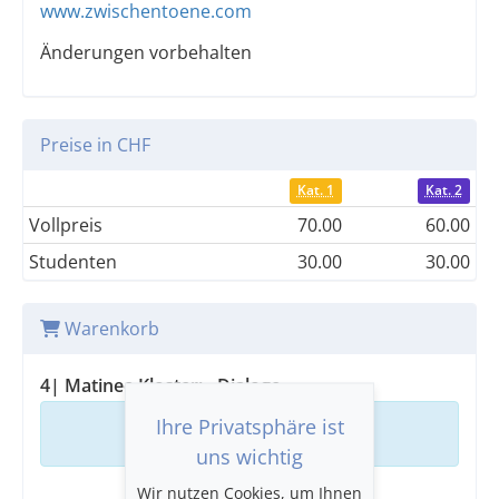
www.zwischentoene.com
Änderungen vorbehalten
Preise in CHF
Kat. 1
Kat. 2
Vollpreis
70.00
60.00
Studenten
30.00
30.00
Warenkorb
4| Matinee Kloster: «Dialoge»
Ihre Privatsphäre ist
Ihr Warenkorb ist leer
uns wichtig
Wir nutzen Cookies, um Ihnen