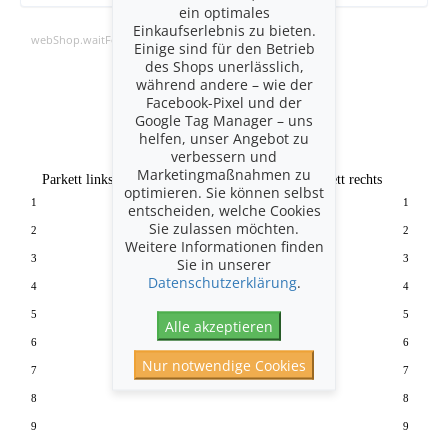
ein optimales
Einkaufserlebnis zu bieten.
webShop.waitForSaalplan
Einige sind für den Betrieb
des Shops unerlässlich,
während andere – wie der
Bühne
Facebook-Pixel und der
Google Tag Manager – uns
helfen, unser Angebot zu
verbessern und
Marketingmaßnahmen zu
Parkett links
Parkett rechts
optimieren. Sie können selbst
1
1
entscheiden, welche Cookies
Sie zulassen möchten.
2
2
Weitere Informationen finden
3
3
Sie in unserer
Datenschutzerklärung
.
4
4
5
5
Alle akzeptieren
6
6
Nur notwendige Cookies
7
7
8
8
9
9