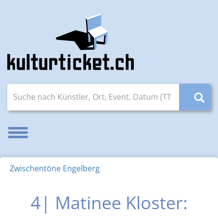
Suche nach Künstler, Ort, Event, Datum (TT.MM.JJJJ)
Navigation aktivieren/deaktivieren
Zwischentöne Engelberg
4| Matinee Kloster: