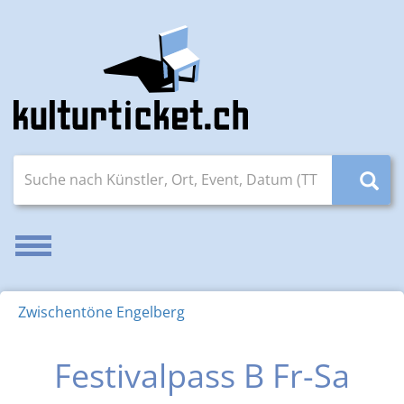
Suche nach Künstler, Ort, Event, Datum (TT.MM.JJJJ)
Navigation aktivieren/deaktivieren
Zwischentöne Engelberg
Festivalpass B Fr-Sa