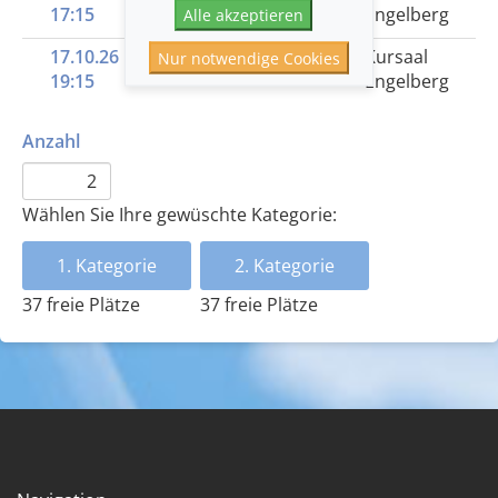
17:15
Schumann»
Engelberg
Alle akzeptieren
17.10.26
7 | «Aus tiefer Not»
Kursaal
Nur notwendige Cookies
19:15
Engelberg
Anzahl
Wählen Sie Ihre gewüschte Kategorie:
1. Kategorie
2. Kategorie
37 freie Plätze
37 freie Plätze