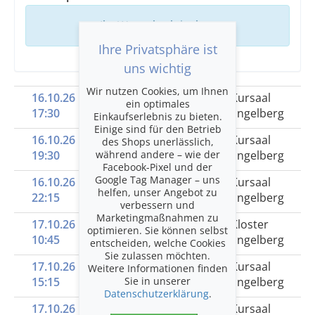
Ihr Warenkorb ist leer
Ihre Privatsphäre ist
uns wichtig
Wir nutzen Cookies, um Ihnen
16.10.26
1| Eröffnungskonzert
Kursaal
ein optimales
17:30
«Zeichen»
Engelberg
Einkaufserlebnis zu bieten.
Einige sind für den Betrieb
16.10.26
2| «Spiele»
Kursaal
des Shops unerlässlich,
während andere – wie der
19:30
Engelberg
Facebook-Pixel und der
Google Tag Manager – uns
16.10.26
3| Late-Night aus
Kursaal
helfen, unser Angebot zu
22:15
Budapest
Engelberg
verbessern und
Marketingmaßnahmen zu
17.10.26
4| Matinee Kloster:
Kloster
optimieren. Sie können selbst
10:45
«Dialoge»
Engelberg
entscheiden, welche Cookies
Sie zulassen möchten.
17.10.26
5| «The Broken Column»
Kursaal
Weitere Informationen finden
Sie in unserer
15:15
Engelberg
Datenschutzerklärung
.
17.10.26
6 | «Hommage à Robert
Kursaal