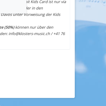
treservation mit Kids Card ist nur via
rs-music.ch) oder in den
 Davos unter Vorweisung der Kids
tze (50%)
können nur über den
den: info@klosters-music.ch / +41 76