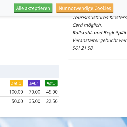
eines Erwachsenen). Ticke
Alle akzeptieren
Nur notwendige Cookies
Veranstalter (info@kloste
Tourismusbüros Klosters
Card möglich.
Rollstuhl- und Begleitplä
Veranstalter gebucht wer
561 21 58.
Kat. 1
Kat 2
Kat 3
100.00
70.00
45.00
50.00
35.00
22.50