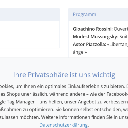
Programm
Gioachino Rossini:
Ouvert
Modest Mussorgsky:
Suit
Astor Piazzolla:
«Libertan
ángel»
Josef Rixner:
«Blauer Him
Georg Friedrich Händel:
«
Ihre Privatsphäre ist uns wichtig
Traditionals:
Volksweisen 
der Schweiz
okies, um Ihnen ein optimales Einkaufserlebnis zu bieten. E
Jean-Baptiste Arban:
«Kar
des Shops unerlässlich, während andere – wie der Facebook-
Konzert ohne Pause, Dau
le Tag Manager – uns helfen, unser Angebot zu verbesser
ßnahmen zu optimieren. Sie können selbst entscheiden, we
 zulassen möchten. Weitere Informationen finden Sie in uns
Kids Card:
freier Eintritt 
Datenschutzerklärung
.