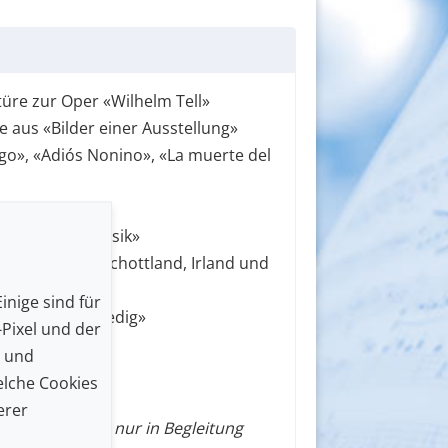
üre zur Oper «Wilhelm Tell»
e aus «Bilder einer Ausstellung»
go», «Adiós Nonino», «La muerte del
mel»
Feuerwerksmusik»
aus England, Schottland, Irland und
inige sind für
neval von Venedig»
Pixel und der
er: 80 Minuten
n und
lche Cookies
erer
(unter 12 Jahren nur in Begleitung