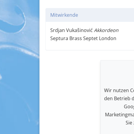
Mitwirkende
Srdjan Vukašinović
Akkordeon
Septura Brass Septet London
Wir nutzen Co
den Betrieb 
Goog
Marketingma
Sie