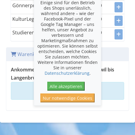
Einige sind für den Betrieb
Gönnerpreis
50.00
des Shops unerlässlich,
während andere – wie der
KulturLegi
25.00
Facebook-Pixel und der
Google Tag Manager – uns
helfen, unser Angebot zu
Studierende
20.00
verbessern und
Marketingmaßnahmen zu
optimieren. Sie können selbst
entscheiden, welche Cookies
Warenkorb
Sie zulassen möchten.
Weitere Informationen finden
Sie in unserer
Ankommen - Klangwelten von Reigoldswil bis
Datenschutzerklärung
.
Langenbruck
Alle akzeptieren
Ihr Warenkorb ist leer
Nur notwendige Cookies