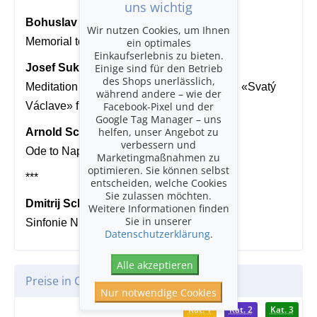
uns wichtig
Bohuslav Martinů (1890-1959)
Wir nutzen Cookies, um Ihnen
ein optimales
Memorial to Lidice, H.296
Einkaufserlebnis zu bieten.
Einige sind für den Betrieb
Josef Suk (1874-1935)
des Shops unerlässlich,
Meditation über den altböhmischen Choral «Svatý
während andere – wie der
Facebook-Pixel und der
Václave» für Streichorchester, op. 35a
Google Tag Manager – uns
helfen, unser Angebot zu
Arnold Schönberg (1874-1951)
verbessern und
Ode to Napoleon, op. 41
Marketingmaßnahmen zu
optimieren. Sie können selbst
***
entscheiden, welche Cookies
Sie zulassen möchten.
Dmitrij Schostakowitsch (1906-1975)
Weitere Informationen finden
Sie in unserer
Sinfonie Nr. 11 in g-Moll, op. 10
Datenschutzerklärung
.
Alle akzeptieren
Preise in CHF
Nur notwendige Cookies
Kat. 1
Kat. 2
Kat. 3