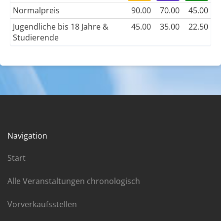
Normalpreis
90.00
70.00
45.00
Jugendliche bis 18 Jahre &
45.00
35.00
22.50
Studierende
Navigation
Start
Alle Veranstaltungen chronologisch
Vorverkaufsstellen