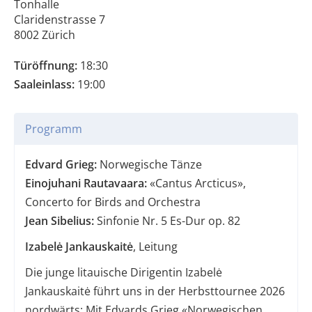
Tonhalle
Claridenstrasse 7
8002 Zürich
Türöffnung:
18:30
Saaleinlass:
19:00
Programm
Edvard Grieg:
Norwegische Tänze
Einojuhani Rautavaara:
«Cantus Arcticus»,
Concerto for Birds and Orchestra
Jean Sibelius:
Sinfonie Nr. 5 Es-Dur op. 82
Izabelė Jankauskaitė
, Leitung
Die junge litauische Dirigentin Izabelė
Jankauskaitė führt uns in der Herbsttournee 2026
nordwärts: Mit Edvards Grieg «Norwegischen