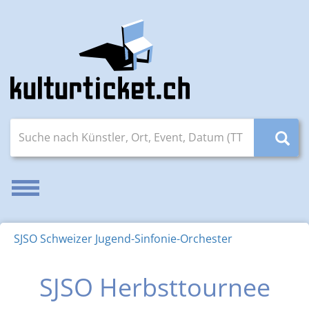
Suche nach Künstler, Ort, Event, Datum (TT.MM.JJJJ)
Navigation aktivieren/deaktivieren
SJSO Schweizer Jugend-Sinfonie-Orchester
SJSO Herbsttournee