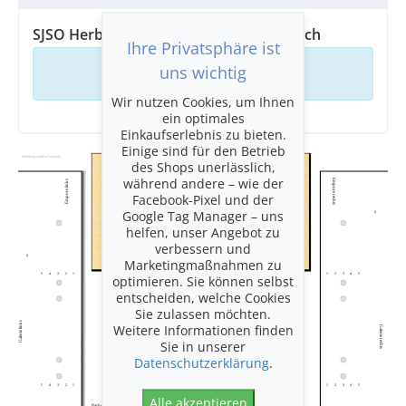
SJSO Herbsttournee 2026, Tonhalle Zürich
Ihre Privatsphäre ist
uns wichtig
Ihr Warenkorb ist leer
Wir nutzen Cookies, um Ihnen
ein optimales
Einkaufserlebnis zu bieten.
Einige sind für den Betrieb
webShop.waitForSaalplan
Bühnenplätze
des Shops unerlässlich,
während andere – wie der
Empore rechts
Empore links
Facebook-Pixel und der
Google Tag Manager – uns
6
BÜHNE
helfen, unser Angebot zu
verbessern und
6
Marketingmaßnahmen zu
5
4
3
2
1
1
2
3
4
5
optimieren. Sie können selbst
Parkett linke Mitte
Parkett rechte Mitte
entscheiden, welche Cookies
1
2
Sie zulassen möchten.
3
4
Galerie links
Weitere Informationen finden
5
Galerie rechts
6
Sie in unserer
7
8
Datenschutzerklärung
.
9
10
11
12
5
4
3
2
1
1
2
3
4
5
13
Alle akzeptieren
Parkett
14
Seite
Parkett Seite links
Parkett hinten Mitte