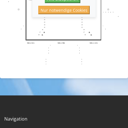
rechts
6
15
15
16
16
17
17
Nur notwendige Cookies
18
18
19
19
1
2
3
4
5
20
20
6
21
21
22
22
23
23
24
24
1
1
25
25
2
2
26
26
27
27
28
28
Balkon links
Balkon Mitte
Balkon rechts
1
1
2
2
3
3
4
4
5
5
6
6
7
7
Navigation