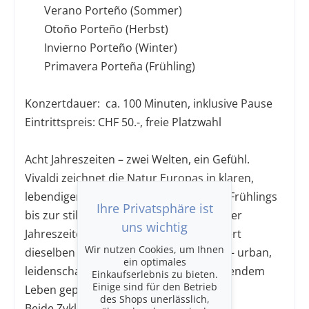
Verano Porteño (Sommer)
Otoño Porteño (Herbst)
Invierno Porteño (Winter)
Primavera Porteña (Frühling)
Konzertdauer: ca. 100 Minuten, inklusive Pause
Eintrittspreis: CHF 50.-, freie Platzwahl
Acht Jahreszeiten – zwei Welten, ein Gefühl.
Vivaldi zeichnet die Natur Europas in klaren,
lebendigen Bildern: vom Erwachen des Frühlings
Ihre Privatsphäre ist
bis zur stillen Winterkälte. Piazzollas «Vier
uns wichtig
Jahreszeiten von Buenos Aires» reflektiert
Wir nutzen Cookies, um Ihnen
dieselben Zyklen in einer anderen Welt – urban,
ein optimales
leidenschaftlich, von Tango und pulsierendem
Einkaufserlebnis zu bieten.
Einige sind für den Betrieb
Leben geprägt.
des Shops unerlässlich,
Beide Zyklen erzählen vom Wandel, von