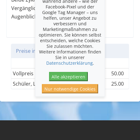
während andere – wie der
Facebook-Pixel und der
Vergänglichkeit und der Sehnsucht, den
Google Tag Manager – uns
Augenblick in Klang zu bewahren.
helfen, unser Angebot zu
verbessern und
Marketingmaßnahmen zu
optimieren. Sie können selbst
entscheiden, welche Cookies
Sie zulassen möchten.
Preise in CHF
Weitere Informationen finden
Sie in unserer
Einheitskategorie
Datenschutzerklärung
.
Vollpreis
50.00
Alle akzeptieren
Schüler, Lehrlinge und Studierende
25.00
Nur notwendige Cookies