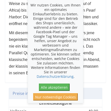
Weise zu spüren. Von der Weite Afrikas (
Out of
Wir nutzen Cookies, um Ihnen
ein optimales
Africa
) bis zu den dramatischen Wellen von
Pearl
Einkaufserlebnis zu bieten.
Harbor
: Die Musik berührt, erzählt Geschichten und
Einige sind für den Betrieb
des Shops unerlässlich,
eröffnet neue Perspektiven auf bekannte Klassiker.
während andere – wie der
Facebook-Pixel und der
Mit diesem Programm wollen wir besonders jene
Google Tag Manager – uns
begeistern, die Filmmusik lieben und vielleicht noch
helfen, unser Angebot zu
verbessern und
nie ein klassisches Konzert besucht haben. Das
Marketingmaßnahmen zu
Parallel Quartet zeigt, wie vielfältig und lebendig
optimieren. Sie können selbst
entscheiden, welche Cookies
klassische Instrumente klingen können – ein Abend,
Sie zulassen möchten.
der klassische Musik und Filmfans gleichermassen
Weitere Informationen finden
Sie in unserer
in seinen Bann ziehen wird.
Datenschutzerklärung
.
Alle akzeptieren
Preise in CHF
Nur notwendige Cookies
Einheitskategorie