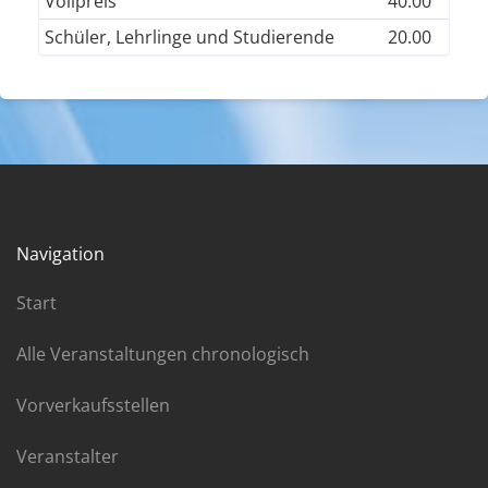
Vollpreis
40.00
Schüler, Lehrlinge und Studierende
20.00
Navigation
Start
Alle Veranstaltungen chronologisch
Vorverkaufsstellen
Veranstalter