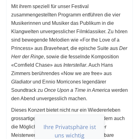
Mit ihrem speziell für unser Festival
zusammengestellten Programm entführen die vier
Musikerinnen und Musiker das Publikum in die
Klangwelten unvergesslicher Filmklassiker. Zu hören
sind bewegende Melodien wie «For the Love of a
Princess» aus
Braveheart
, die epische Suite aus
Der
Herr der Ringe
, sowie die fesselnde Komposition
«Cornfield Chase» aus
Interstellar
. Auch Hans
Zimmers berührendes «Now we are free» aus
Gladiator
und Ennio Morricones legendärer
Soundtrack zu
Once Upon a Time in America
werden
den Abend unvergesslich machen.
Dieses Konzert bietet nicht nur ein Wiedererleben
grossartiger Filmszenen durch Musik, sondern auch
Ihre Privatsphäre ist
die Möglichkeit, die emotionale Tiefe dieser
uns wichtig
Meisterwerke auf eine neue, ganz unmittelbare