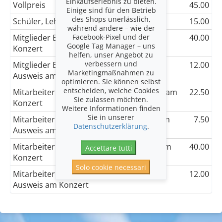
Einkaufserlebnis zu bieten.
Vollpreis
45.00
Einige sind für den Betrieb
des Shops unerlässlich,
Schüler, Lehrlinge, Studenten
15.00
während andere – wie der
Facebook-Pixel und der
Mitglieder BBK, mit gültigem Ausweis am
40.00
Google Tag Manager – uns
Konzert
helfen, unser Angebot zu
verbessern und
Mitglieder BBK, Schüler, mit gültigem
12.00
Marketingmaßnahmen zu
Ausweis am Konzert
optimieren. Sie können selbst
entscheiden, welche Cookies
Mitarbeiter Roche, mit gültigem Ausweis am
22.50
Sie zulassen möchten.
Konzert
Weitere Informationen finden
Sie in unserer
Mitarbeiter Roche, Lehrlinge, mit gültigem
7.50
Datenschutzerklärung
.
Ausweis am Konzer
Mitarbeiter DSM, mit gültigem Ausweis am
40.00
Accettare tutti
Konzert
Solo cookie necessari
Mitarbeiter DSM, Schüler, mit gültigem
12.00
Ausweis am Konzert