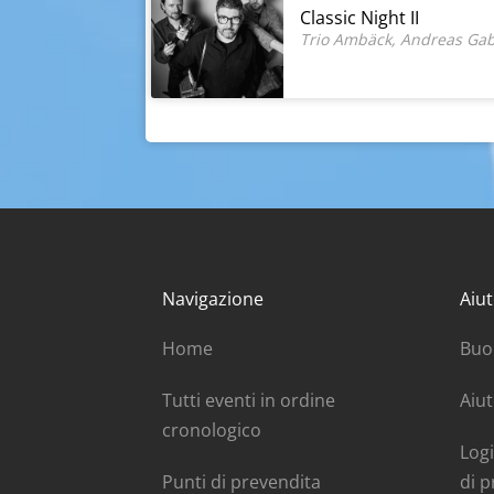
Classic Night II
Trio Ambäck, Andreas Gabr
Navigazione
Aiut
Home
Buo
Tutti eventi in ordine
Aiut
cronologico
Logi
Punti di prevendita
di p