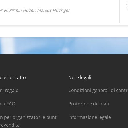
L
K
iel, Pirmin Huber, Markus Flückiger
o e contatto
Note legali
ni regalo
Condizioni generali di cont
o / FAQ
Protezione dei dati
n per organizzatori e punti
Informazione legale
revendita