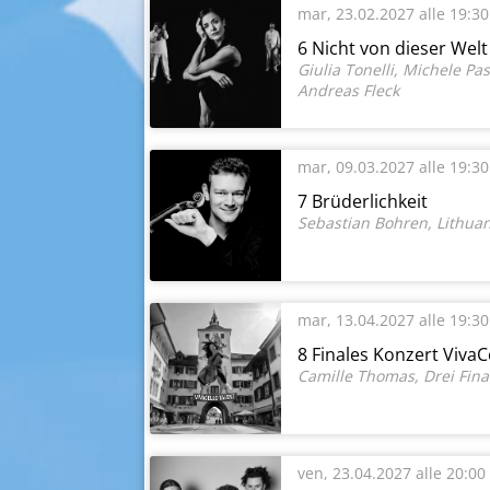
mar, 23.02.2027
alle 19:30
6 Nicht von dieser Welt
Giulia Tonelli, Michele Pa
Andreas Fleck
mar, 09.03.2027
alle 19:30
7 Brüderlichkeit
Sebastian Bohren, Lithua
mar, 13.04.2027
alle 19:30
8 Finales Konzert VivaC
Camille Thomas, Drei Fina
ven, 23.04.2027
alle 20:00