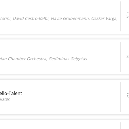
L
S
storini, David Castro-Balbi, Flavia Grubenmann, Oszkar Varga,
L
S
nian Chamber Orchestra, Gediminas Gelgotas
L
ello-Talent
S
listen