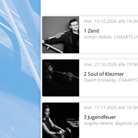
mar, 13.10.2026
alle 19:30
1 Zenit
Simon Höfele, CHAARTS ch
mar, 27.10.2026
alle 19:30
2 Soul of Klezmer
David Orlowsky, CHAARTS 
mar, 17.11.2026
alle 19:30
3 Jugendfeuer
Angela Hewitt, Baptiste 