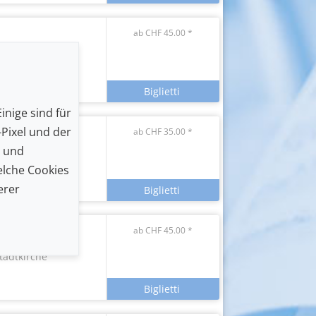
ab CHF 45.00 *
iestal
tadtkirche
inige sind für
Pixel und der
ab CHF 35.00 *
iestal
n und
ulturscheune
lche Cookies
erer
ab CHF 45.00 *
iestal
tadtkirche