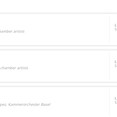
L
S
amber artists
L
S
chamber artists
L
S
Lopez, Kammerorchester Basel