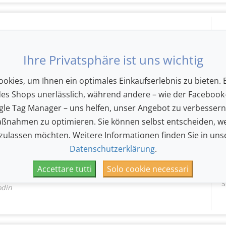
L
S
seth, Thomas Reif, Karel Bredenhorst
Ihre Privatsphäre ist uns wichtig
okies, um Ihnen ein optimales Einkaufserlebnis zu bieten. E
des Shops unerlässlich, während andere – wie der Facebook-
L
le Tag Manager – uns helfen, unser Angebot zu verbesser
K
ßnahmen zu optimieren. Sie können selbst entscheiden, we
 zulassen möchten. Weitere Informationen finden Sie in uns
Datenschutzerklärung
.
Accettare tutti
Solo cookie necessari
L
S
odin