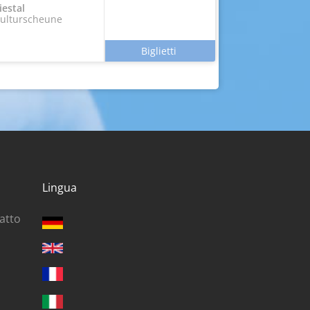
iestal
ulturscheune
Lingua
ratto