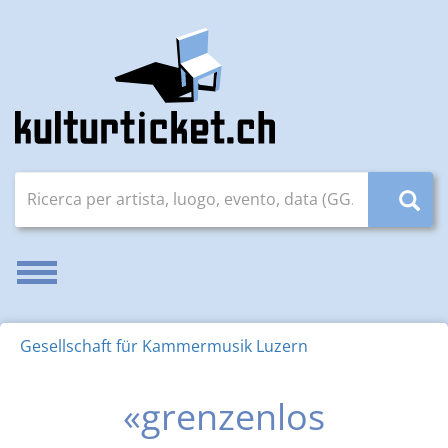
Ricerca per artista, luogo, evento, data (GG.MM.AAAA)
Attivare/disattivare la navigazione
Gesellschaft für Kammermusik Luzern
«grenzenlos