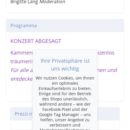
Brigitte Lang
Moderation
Programma
KONZERT ABGESAGT
Kammermusik auf Weltreise – «grenzenlos
Ihre Privatsphäre ist
träumerisch»
uns wichtig
Für alle ab 8 Jahren, die gerne träumen und
Wir nutzen Cookies, um Ihnen
entdecken!
ein optimales
Einkaufserlebnis zu bieten.
Einige sind für den Betrieb
des Shops unerlässlich,
während andere – wie der
Facebook-Pixel und der
Prezzi in CHF
Google Tag Manager – uns
helfen, unser Angebot zu
Einheitskategorie
verbessern und