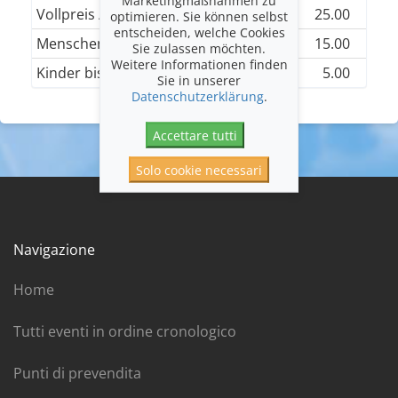
Marketingmaßnahmen zu
Vollpreis / AHV / IV
25.00
optimieren. Sie können selbst
entscheiden, welche Cookies
Menschen von 12 bis 27 Jahren
15.00
Sie zulassen möchten.
Weitere Informationen finden
Kinder bis 12 Jahren
5.00
Sie in unserer
Datenschutzerklärung
.
Accettare tutti
Solo cookie necessari
Navigazione
Home
Tutti eventi in ordine cronologico
Punti di prevendita