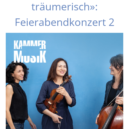
träumerisch»:
Feierabendkonzert 2