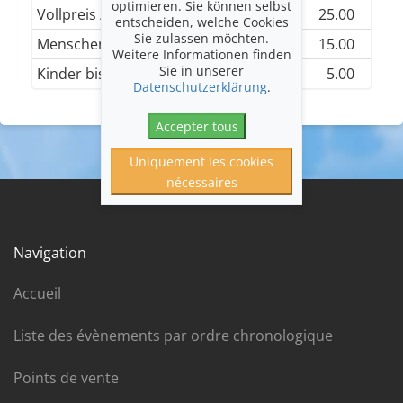
optimieren. Sie können selbst
Vollpreis / AHV / IV
25.00
entscheiden, welche Cookies
Sie zulassen möchten.
Menschen von 12 bis 27 Jahren
15.00
Weitere Informationen finden
Sie in unserer
Kinder bis 12 Jahren
5.00
Datenschutzerklärung
.
Accepter tous
Uniquement les cookies
nécessaires
Navigation
Accueil
Liste des évènements par ordre chronologique
Points de vente