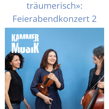
träumerisch»:
Feierabendkonzert 2