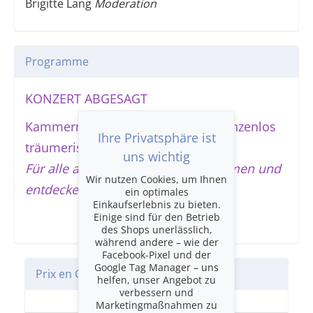
Brigitte Lang
Moderation
Programme
KONZERT ABGESAGT
Kammermusik auf Weltreise – «grenzenlos
Ihre Privatsphäre ist
träumerisch»
uns wichtig
Für alle ab 8 Jahren, die gerne träumen und
Wir nutzen Cookies, um Ihnen
entdecken!
ein optimales
Einkaufserlebnis zu bieten.
Einige sind für den Betrieb
des Shops unerlässlich,
während andere – wie der
Facebook-Pixel und der
Google Tag Manager – uns
Prix en CHF
helfen, unser Angebot zu
verbessern und
Einheitskategorie
Marketingmaßnahmen zu