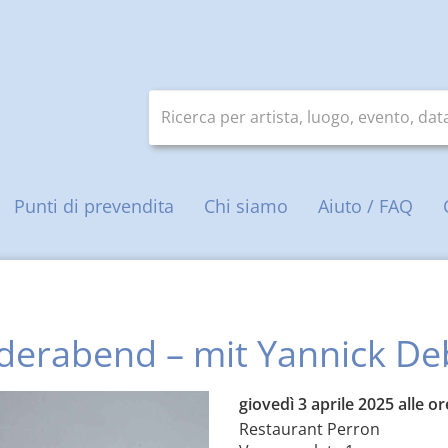
Ricerca per artista, luogo, evento, da
ale
Punti di prevendita
Chi siamo
Aiuto / FAQ
derabend – mit Yannick D
giovedì 3 aprile 2025 alle or
Restaurant Perron