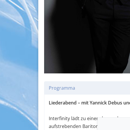
Programma
Liederabend – mit Yannick Debus und
Interfinity lädt zu einem besondere
aufstrebenden Bariton
Yannick Debu