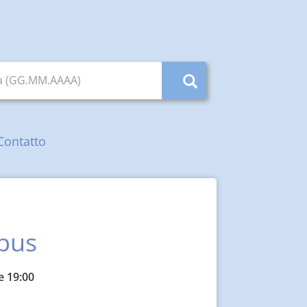
ta (GG.MM.AAAA)
Contatto
ebus
e 19:00