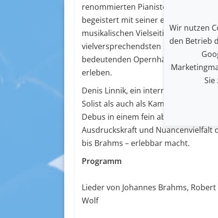
renommierten Pianisten
Denis Linnik
begeistert mit seiner eindrucksvoll
Wir nutzen Co
musikalischen Vielseitigkeit. Bereits j
den Betrieb 
vielversprechendsten Stimmen seine
Goog
bedeutenden Opernhäusern und Kon
Marketingma
erleben.
Sie
Denis Linnik, ein international gefrag
Solist als auch als Kammermusiker un
Debus in einem fein abgestimmten 
Ausdruckskraft und Nuancenvielfalt d
bis Brahms – erlebbar macht.
Programm
Lieder von Johannes Brahms, Rober
Wolf