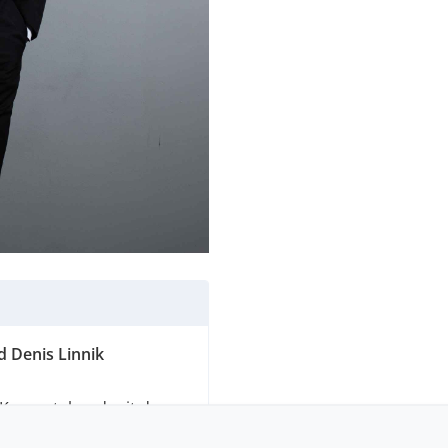
 Denis Linnik
n Konzertabend mit dem
s
und dem