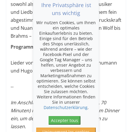
sowohl als Solist als auch als Kammermusiker
Ihre Privatsphäre ist
und Liedbegleiter, begleitet Debus in einem fein
uns wichtig
abgestimmten Programm, das die Ausdruckskraft
Wir nutzen Cookies, um Ihnen
und Nuancenvielfalt des Kunstlieds – von Wolf bis
ein optimales
Einkaufserlebnis zu bieten.
Brahms – erlebbar macht.
Einige sind für den Betrieb
des Shops unerlässlich,
Programm
während andere – wie der
Facebook-Pixel und der
Google Tag Manager – uns
Lieder von Johannes Brahms, Robert Schumann
helfen, unser Angebot zu
verbessern und
und Hugo Wolf
Marketingmaßnahmen zu
optimieren. Sie können selbst
entscheiden, welche Cookies
--
Sie zulassen möchten.
Weitere Informationen finden
Sie in unserer
Im Anschluss an das Konzert (Dauer: ca. 70
Datenschutzerklärung
.
Minuten) lädt das Restaurant Perron zum Dinner
ein, um den Abend gemütlich ausklingen zu
Accepter tous
lassen.
Uniquement les cookies