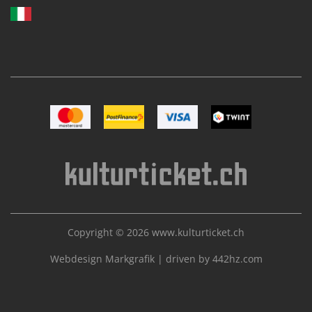
Image Mastercard
Image Postfinance
Image VISA
Image TWINT
Copyright © 2026
www.kulturticket.ch
Webdesign Markgrafik
|
driven by 442hz.com