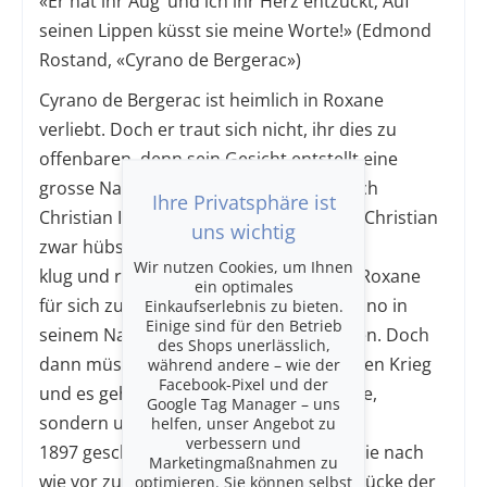
«Er hat ihr Aug‘ und ich ihr Herz entzückt; Auf
seinen Lippen küsst sie meine Worte!» (Edmond
Rostand, «Cyrano de Bergerac»)
Cyrano de Bergerac ist heimlich in Roxane
verliebt. Doch er traut sich nicht, ihr dies zu
offenbaren, denn sein Gesicht entstellt eine
grosse Nase. Zu allem Überfluss hat auch
Ihre Privatsphäre ist
Christian Interesse an Roxane. Doch ist Christian
uns wichtig
zwar hübsch, aber längst nicht so
Wir nutzen Cookies, um Ihnen
klug und redegewandt wie Cyrano. Um Roxane
ein optimales
für sich zu gewinnen, beauftragt er Cyrano in
Einkaufserlebnis zu bieten.
Einige sind für den Betrieb
seinem Namen Liebesbriefe zu schreiben. Doch
des Shops unerlässlich,
dann müssen Cyrano und Christian in den Krieg
während andere – wie der
Facebook-Pixel und der
und es geht nicht mehr nur um die Liebe,
Google Tag Manager – uns
sondern um Leben und Tod.
helfen, unser Angebot zu
verbessern und
1897 geschrieben, zählt die Tragikomödie nach
Marketingmaßnahmen zu
wie vor zu einem der meistgespielten Stücke der
optimieren. Sie können selbst