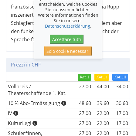
entscheiden, welche Cookies
französischen Theaterliteratur. Katharina Rupp
Sie zulassen möchten.
inszeniert diesen Klassiker, der die
Weitere Informationen finden
Sie in unserer
Schlagfertigkeit in allen Formen, – vor allem aber
Datenschutzerklärung
.
den funkelnden Esprit und somit die Macht der
Sprache feiert.
Accettare tutti
Solo cookie necessari
Prezzi in CHF
Kat. I
Kat. II
Kat. III
Vollpreis /
27.00
44.00
34.00
Theaterschaffende 1. Kat.
10 % Abo-Ermässigung
48.60
39.60
30.60
IV
27.00
22.00
17.00
KulturLegi
27.00
22.00
17.00
Schüler*innen,
27.00
22.00
17.00