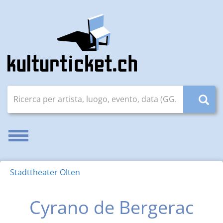
Ricerca per artista, luogo, evento, data (GG.MM.AAAA)
Attivare/disattivare la navigazione
Stadttheater Olten
Cyrano de Bergerac