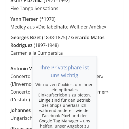
Astor Piazzolla
(1921–1992)
Five Tango Sensations
Yann Tiersen
(*1970)
Medley aus «Die fabelhafte Welt der Amélie»
Georges Bizet
(1838-1875) /
Gerardo Matos
Rodriguez
(1897-1948)
Carmen a la Cumparsita
Ihre Privatsphäre ist
Antonio Vivaldi
(1678–1741)
uns wichtig
Concerto f-Moll op. 8 Nr. 4 RV 297 «Winter»
(L’inverno)
Wir nutzen Cookies, um Ihnen
ein optimales
Concerto g-Moll op. 8 Nr. 2 RV 315 «Sommer»
Einkaufserlebnis zu bieten.
(L’estate)
Einige sind für den Betrieb
des Shops unerlässlich,
Johannes Brahms
(1833–1897)
während andere – wie der
Facebook-Pixel und der
Ungarischer Tanz Nr. 5 g-Moll
Google Tag Manager – uns
helfen, unser Angebot zu
(Programmänderungen vorbehalten)