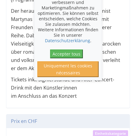
verbessern und
Marketingmaßnahmen zu
Der herausragende litauische Akkordeonist
optimieren. Sie können selbst
entscheiden, welche Cookies
Martynas Levickis gestaltet gemeinsam mit
Sie zulassen möchten.
Freunden sein «eigenes» Konzert in unserer
Weitere Informationen finden
Sie in unserer
Reihe. Dabei zeigt er einmal mehr die
Datenschutzerklärung
.
Vielseitigkeit seines Instruments – von barocken
über romantische bis hin zu zeitgenössischen
Accepter tous
und volksmusikalischen Kompositionen verleiht
Uniquement les cookies
er dem Akkordeon in allen Stilen Ehre.
nécessaires
Tickets inkl. Signierstunde und After-Concert-
Drink mit den Künstler:innen
im Anschluss an das Konzert
Prix en CHF
Einheitskategorie