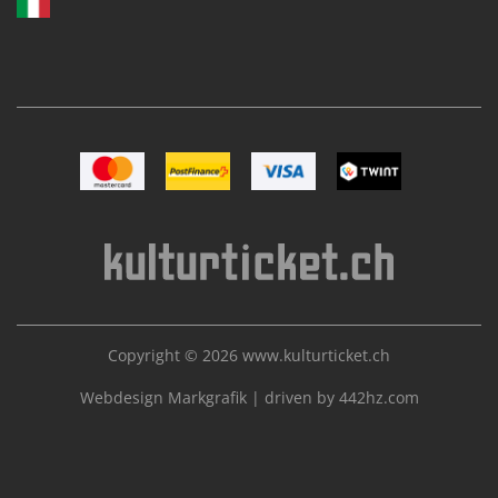
Image Mastercard
Image Postfinance
Image VISA
Image TWINT
Copyright © 2026
www.kulturticket.ch
Webdesign Markgrafik
|
driven by 442hz.com