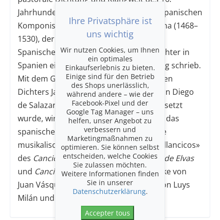
Jahrhunderts ein. Sie beginnt mit dem spanischen
Ihre Privatsphäre ist
Komponisten und Dichter Juan del Encina (1468–
uns wichtig
1530), der als erster Vergils
Eklogien
ins
Wir nutzen Cookies, um Ihnen
Spanische übersetzte und als erster Dichter in
ein optimales
Spanien einen eigenen pastoralen Dialog schrieb.
Einkaufserlebnis zu bieten.
Einige sind für den Betrieb
Mit dem Gedicht
Arcadia
des italienischen
des Shops unerlässlich,
Dichters Jacopo Sannazaro, das 1547 von Diego
während andere – wie der
Facebook-Pixel und der
de Salazar in Toledo ins Spanische übersetzt
Google Tag Manager – uns
wurde, wird der italienische Einfluss auf das
helfen, unser Angebot zu
verbessern und
spanische Arkadien nachgezeichnet. Die
Marketingmaßnahmen zu
musikalischen Quellen umfassen die «villancicos»
optimieren. Sie können selbst
entscheiden, welche Cookies
des
Cancionero de Palacio
,
Cancionero de Elvas
Sie zulassen möchten.
und
Cancionero de Medinaceli
, die Werke von
Weitere Informationen finden
Sie in unserer
Juan Vásquez und die Vihuela-Bücher von Luys
Datenschutzerklärung
.
Milán und Alonso Mudarra.
Accepter tous