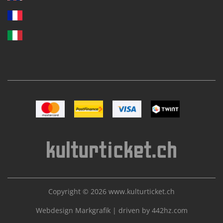
Image Mastercard
Image Postfinance
Image VISA
Image TWINT
Copyright © 2026
www.kulturticket.ch
Webdesign Markgrafik
|
driven by 442hz.com