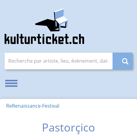
Recherche par artiste, lieu, évènement, date (JJ.MM.AAAA
Activer/désactiver la navigation
ReRenaissance-Festival
Pastorçico