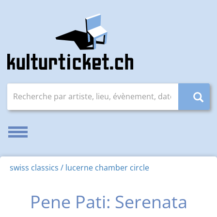
Recherche par artiste, lieu, évènement, date (JJ.MM.AAAA
Activer/désactiver la navigation
swiss classics / lucerne chamber circle
Pene Pati: Serenata