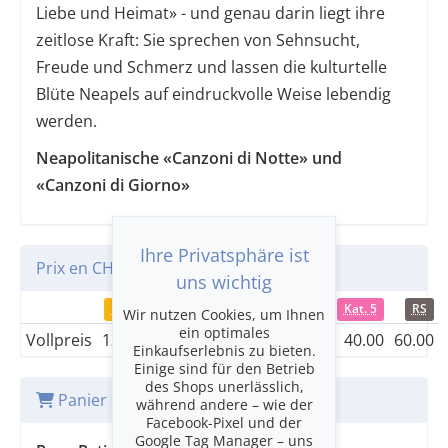
Liebe und Heimat» - und genau darin liegt ihre
zeitlose Kraft: Sie sprechen von Sehnsucht,
Freude und Schmerz und lassen die kulturtelle
Blüte Neapels auf eindruckvolle Weise lebendig
werden.
Neapolitanische «Canzoni di Notte» und
«Canzoni di Giorno»
Ihre Privatsphäre ist
Prix en CHF
uns wichtig
Kat. 1
Kat. 2
Kat. 3
Kat. 4
Kat. 5
RS
Wir nutzen Cookies, um Ihnen
ein optimales
Vollpreis
130.00
110.00
90.00
60.00
40.00
60.00
Einkaufserlebnis zu bieten.
Einige sind für den Betrieb
des Shops unerlässlich,
Panier d'achat
während andere – wie der
Facebook-Pixel und der
Google Tag Manager – uns