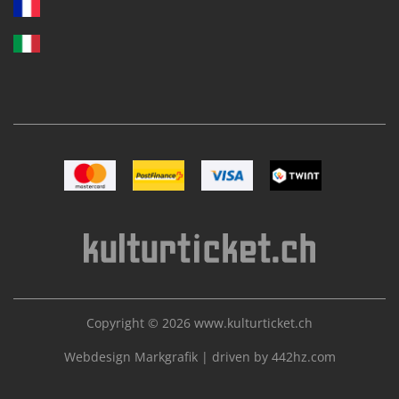
Image Mastercard
Image Postfinance
Image VISA
Image TWINT
Copyright © 2026
www.kulturticket.ch
Webdesign Markgrafik
|
driven by 442hz.com