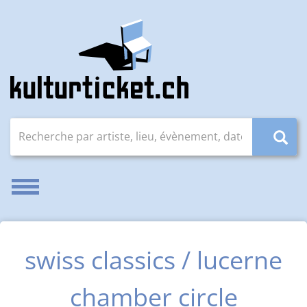
Recherche par artiste, lieu, évènement, date (JJ.MM.AAAA
Activer/désactiver la navigation
swiss classics / lucerne
chamber circle