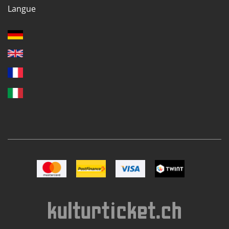
Langue
Image Mastercard
Image Postfinance
Image VISA
Image TWINT