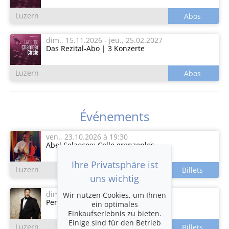
Luzern
dim., 15.11.2026
-
jeu., 25.02.2027
Das Rezital-Abo | 3 Konzerte
Luzern
Événements
ven., 23.10.2026
à 19:30
Abel Selaocoe: Cello grenzenlos
Ihre Privatsphäre ist
Luzern
uns wichtig
dim., 15.11.2026
à 18:30
Wir nutzen Cookies, um Ihnen
Pene Pati: Serenata Napoletana
ein optimales
Einkaufserlebnis zu bieten.
Einige sind für den Betrieb
Luzern