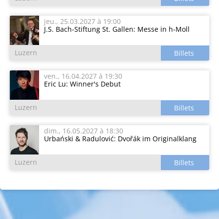
jeu., 25.03.2027
à 19:00
J.S. Bach-Stiftung St. Gallen: Messe in h-Moll
Luzern
ven., 16.04.2027
à 19:30
Eric Lu: Winner's Debut
Luzern
dim., 16.05.2027
à 18:30
Urbański & Radulović: Dvořák im Originalklang
Luzern