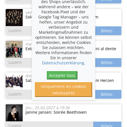
des Shops unerlässlich,
während andere – wie der
Facebook-Pixel und der
ven., 18.12.2026
à 19:30
Google Tag Manager – uns
Solomon's Knot: Weihnachtsoratorium
helfen, unser Angebot zu
verbessern und
Luzern
Marketingmaßnahmen zu
optimieren. Sie können selbst
entscheiden, welche Cookies
mer., 30.12.2026
à 19:30
Sie zulassen möchten.
Extrakonzert: Massimo Rocchi - Rossini al dente
Weitere Informationen finden
Sie in unserer
Luzern
Datenschutzerklärung
.
Accepter tous
dim., 03.01.2027
à 11:00
Salzburger Neujahrskonzert: Sonne im Herzen
Uniquement les cookies
nécessaires
Luzern
jeu., 25.02.2027
à 19:30
Janine Jansen: Soirée Beethoven
Luzern