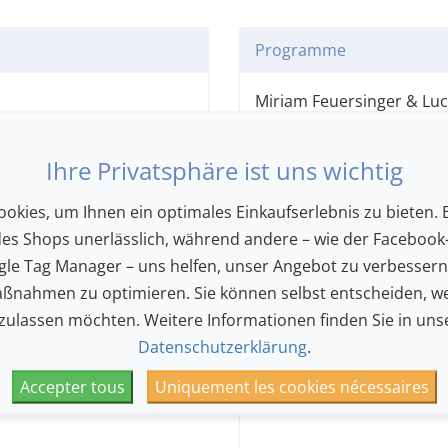
Programme
Miriam Feuersinger & Luc
Marie Henriette Reinhold
Patrick Grahl (Evangelist)
Ihre Privatsphäre ist uns wichtig
Matthias Winckhler (Jesu
okies, um Ihnen ein optimales Einkaufserlebnis zu bieten. E
Das monumentale Oratori
des Shops unerlässlich, während andere – wie der Facebook-
zutiefst spirituelles, be
le Tag Manager – uns helfen, unser Angebot zu verbesser
eintauchen. Hans-Christ
ßnahmen zu optimieren. Sie können selbst entscheiden, we
erneuerte und originalge
 zulassen möchten. Weitere Informationen finden Sie in uns
der Vokalmusik.
Datenschutzerklärung
.
Accepter tous
Uniquement les cookies nécessaires
J.S. Bach
: «Matthäuspass