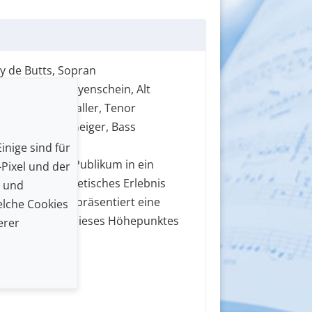
y de Butts, Sopran
 & Jonathan Mayenschein, Alt
 & Christoph Pfaller, Tenor
s) & Leonhard Geiger, Bass
inige sind für
um lässt das Publikum in ein
Pixel und der
wegendes und poetisches Erlebnis
n und
oph Rademann präsentiert eine
lche Cookies
treue Version dieses Höhepunktes
erer
ion» BWV 244