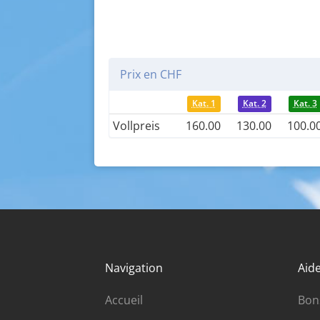
Prix en CHF
Kat. 1
Kat. 2
Kat. 3
Vollpreis
160.00
130.00
100.0
Navigation
Aide
Accueil
Bon