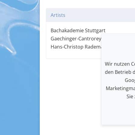
Artists
Bachakademie Stuttgart
Gaechinger-Cantrorey
Hans-Christop Rademann
Wir nutzen Co
den Betrieb 
Goog
Marketingma
Sie