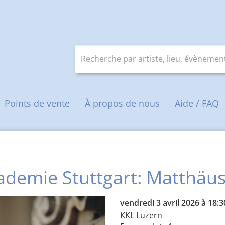
Recherche par artiste, lieu, évènement
e
Points de vente
À propos de nous
Aide / FAQ
demie Stuttgart: Matthäu
vendredi 3 avril 2026 à 18:3
KKL Luzern