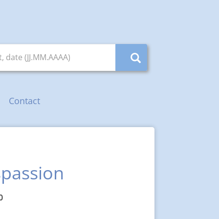
, date (JJ.MM.AAAA)
Contact
spassion
0