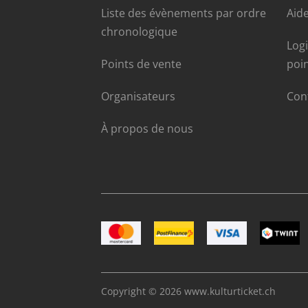
Liste des évènements par ordre
Aide
chronologique
Log
Points de vente
poi
Organisateurs
Con
À propos de nous
Image Mastercard
Image Postfinance
Image VISA
Image T
Copyright © 2026
www.kulturticket.ch