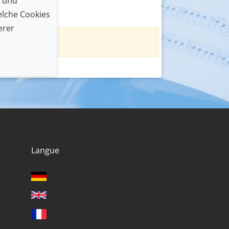
n und
lche Cookies
erer
.
Langue