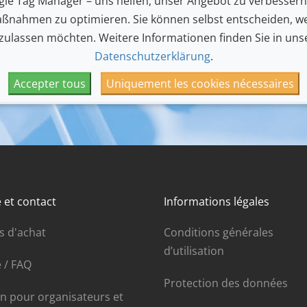
le Tag Manager – uns helfen, unser Angebot zu verbesser
ßnahmen zu optimieren. Sie können selbst entscheiden, we
 zulassen möchten. Weitere Informationen finden Sie in uns
Datenschutzerklärung
.
Actuellement, cet organisateur ne réalise pas d'évènements
Accepter tous
Uniquement les cookies nécessaires
 et contact
Informations légales
s d'achat
Conditions générales
d’utilisation
 / FAQ
Protection des données
in pour organisateurs et