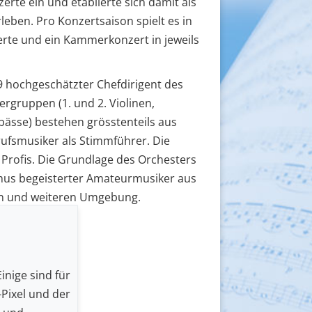
rte ein und etablierte sich damit als
eben. Pro Konzertsaison spielt es in
erte und ein Kammerkonzert in jeweils
9 hochgeschätzter Chefdirigent des
ergruppen (1. und 2. Violinen,
bässe) bestehen grösstenteils aus
ufsmusiker als Stimmführer. Die
 Profis. Die Grundlage des Orchesters
ismus begeisterter Amateurmusiker aus
en und weiteren Umgebung.
.ch
inige sind für
Pixel und der