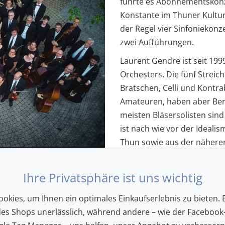
führte es Abonnementskonze
Konstante im Thuner Kulturl
der Regel vier Sinfoniekonz
zwei Aufführungen.
Laurent Gendre ist seit 199
Orchesters. Die fünf Streich
Bratschen, Celli und Kontra
Amateuren, haben aber Ber
meisten Bläsersolisten sind
ist nach wie vor der Ideal
Thun sowie aus der näher
www.thunerstadtorchester
Ihre Privatsphäre ist uns wichtig
okies, um Ihnen ein optimales Einkaufserlebnis zu bieten. E
des Shops unerlässlich, während andere – wie der Facebook-