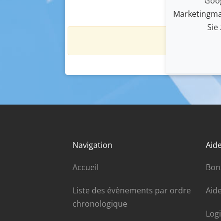
Goog
Marketingma
Sie
Navigation
Aide
Accueil
Bon
Liste des évènements par ordre
Aide
chronologique
Log