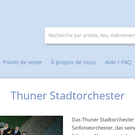
Recherche par artiste, lieu, évènement
e
Points de vente
À propos de nous
Aide / FAQ
Thuner Stadtorchester
Das Thuner Stadtorchester i
Sinfonieorchester, das sein