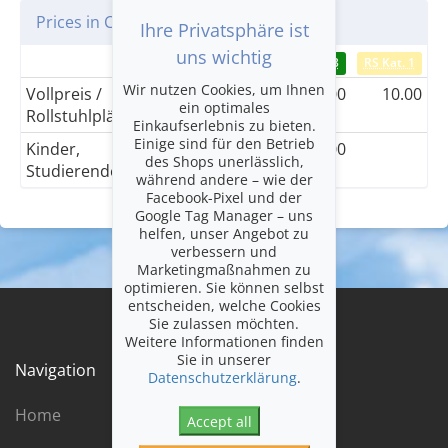
Prices in CHF
Ihre Privatsphäre ist
uns wichtig
Kat. 1
Kat. 2
Kat. 3
RS Kat. 1
Wir nutzen Cookies, um Ihnen
Vollpreis /
60.00
40.00
30.00
10.00
ein optimales
Rollstuhlplätze
Einkaufserlebnis zu bieten.
Einige sind für den Betrieb
Kinder,
30.00
25.00
20.00
des Shops unerlässlich,
Studierende
während andere – wie der
Facebook-Pixel und der
Google Tag Manager – uns
helfen, unser Angebot zu
verbessern und
Marketingmaßnahmen zu
optimieren. Sie können selbst
entscheiden, welche Cookies
Sie zulassen möchten.
Weitere Informationen finden
Sie in unserer
Navigation
Datenschutzerklärung
.
Home
Accept all