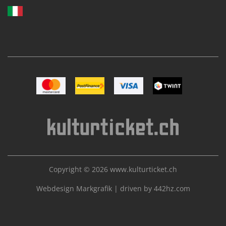
Image Mastercard
Image Postfinance
Image VISA
Image TWINT
Copyright © 2026
www.kulturticket.ch
Webdesign Markgrafik
|
driven by 442hz.com