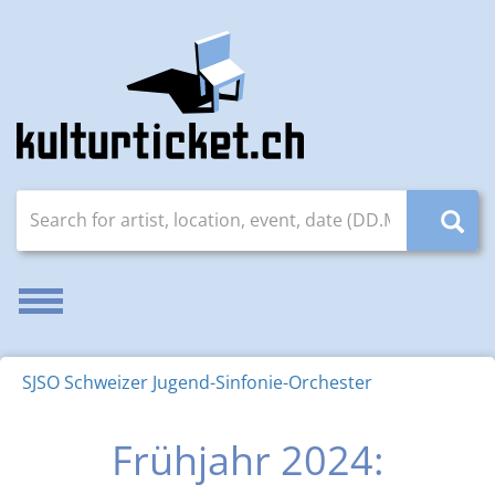
Search for artist, location, event, date (DD.MM.YYYY)
Enable/disable navigation
SJSO Schweizer Jugend-Sinfonie-Orchester
Frühjahr 2024: