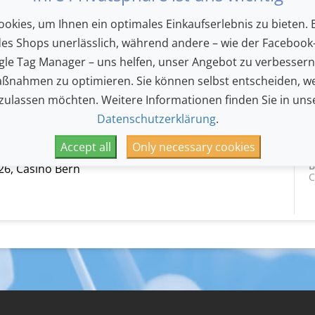
okies, um Ihnen ein optimales Einkaufserlebnis zu bieten. E
des Shops unerlässlich, während andere – wie der Facebook-
le Tag Manager – uns helfen, unser Angebot zu verbesser
Z
6, Tonhalle Zürich
T
ßnahmen zu optimieren. Sie können selbst entscheiden, we
 zulassen möchten. Weitere Informationen finden Sie in uns
Datenschutzerklärung
.
Accept all
Only necessary cookies
B
26, Casino Bern
C