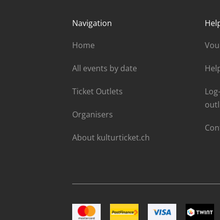
Navigation
Hel
Home
Vou
All events by date
Hel
Ticket Outlets
Log-
outl
Organisers
Con
About kulturticket.ch
Image Mastercard
Image Postfinance
Image VISA
Image T