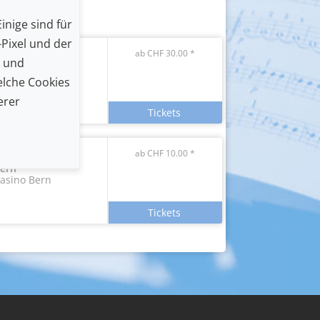
inige sind für
Pixel und der
ab CHF 30.00 *
n und
ürich
onhalle
lche Cookies
erer
ab CHF 10.00 *
ern
asino Bern