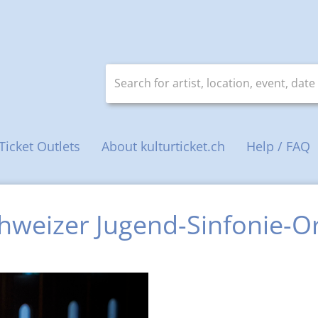
Search for artist, location, event, date
Ticket Outlets
About kulturticket.ch
Help / FAQ
hweizer Jugend-Sinfonie-O